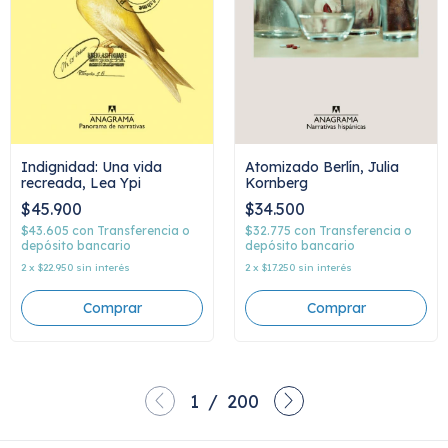
Atomizado Berlín, Julia
Indignidad: Una vida
Kornberg
recreada, Lea Ypi
$34.500
$45.900
$32.775
con
Transferencia o
$43.605
con
Transferencia o
depósito bancario
depósito bancario
2
x
$17.250
sin interés
2
x
$22.950
sin interés
1
/
200