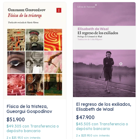
El regreso de los exiliados,
Física de la tristeza,
Elisabeth de Waal
Gueorgui Gospodínov
$47.900
$51.900
$45.505
con
Transferencia o
$49.305
con
Transferencia o
depósito bancario
depósito bancario
2
x
$23.950
sin interés
2
x
$25.950
sin interés