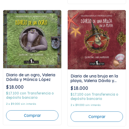
Diario de un ogro, Valeria
Diario de una bruja en la
Dávila y Mónica López
playa, Valeria Dávila y
Mónica López
$18.000
$18.000
$17.100
con
Transferencia o
$17.100
con
Transferencia o
depósito bancario
depósito bancario
2
x
$9.000
sin interés
2
x
$9.000
sin interés