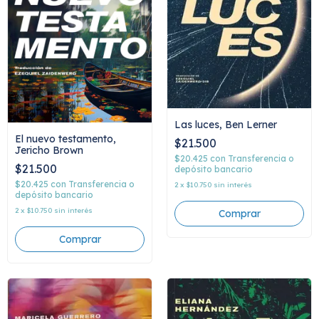
Las luces, Ben Lerner
El nuevo testamento,
$21.500
Jericho Brown
$20.425
con
Transferencia o
$21.500
depósito bancario
$20.425
con
Transferencia o
2
x
$10.750
sin interés
depósito bancario
2
x
$10.750
sin interés