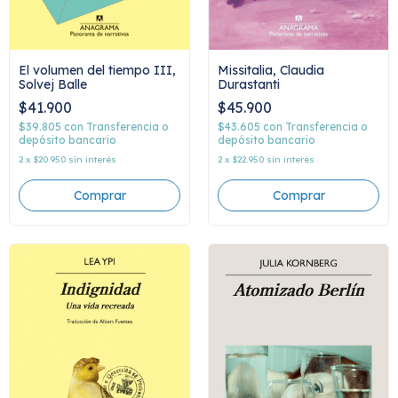
El volumen del tiempo III,
Missitalia, Claudia
Solvej Balle
Durastanti
$41.900
$45.900
$39.805
con
Transferencia o
$43.605
con
Transferencia o
depósito bancario
depósito bancario
2
x
$20.950
sin interés
2
x
$22.950
sin interés