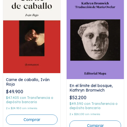
Carne de caballo, Iván
Rojo
En el límite del bosque,
Kathryn Bromwich
$49.900
$52.200
$47.405
con
Transferencia o
depósito bancario
$49.590
con
Transferencia o
depósito bancario
2
x
$24.950
sin interés
2
x
$26.100
sin interés