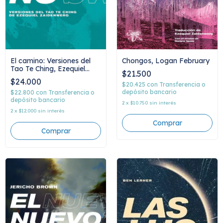
El camino: Versiones del
Chongos, Logan February
Tao Te Ching, Ezequiel
$21.500
Zaidenwerg
$24.000
$20.425
con
Transferencia o
depósito bancario
$22.800
con
Transferencia o
depósito bancario
2
x
$10.750
sin interés
2
x
$12.000
sin interés