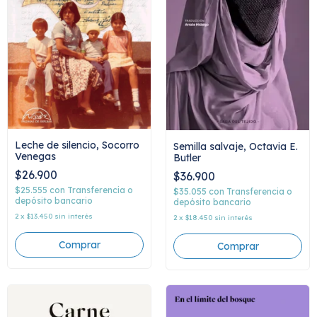
Leche de silencio, Socorro
Semilla salvaje, Octavia E.
Venegas
Butler
$26.900
$36.900
$25.555
con
Transferencia o
$35.055
con
Transferencia o
depósito bancario
depósito bancario
2
x
$13.450
sin interés
2
x
$18.450
sin interés