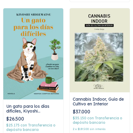
Cannabis Indoor, Guía de
Cultivo en Interior
Un gato para los días
difíciles, Kiyoshi
$37.000
Shigematsu
$35.150
con
Transferencia o
$26.500
depósito bancario
$25.175
con
Transferencia o
2
x
$18.500
sin interés
depósito bancario