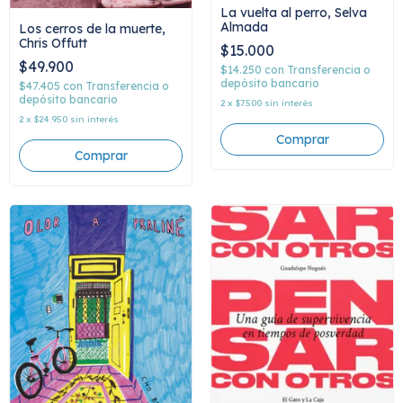
La vuelta al perro, Selva
Almada
Los cerros de la muerte,
Chris Offutt
$15.000
$49.900
$14.250
con
Transferencia o
depósito bancario
$47.405
con
Transferencia o
depósito bancario
2
x
$7.500
sin interés
2
x
$24.950
sin interés