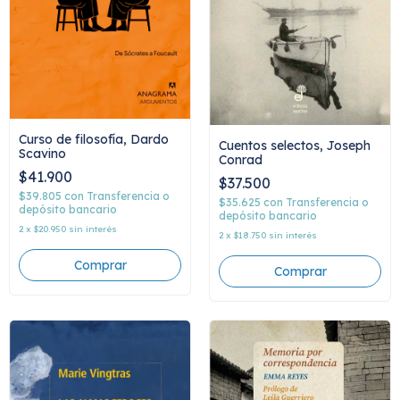
Curso de filosofía, Dardo
Cuentos selectos, Joseph
Scavino
Conrad
$41.900
$37.500
$39.805
con
Transferencia o
$35.625
con
Transferencia o
depósito bancario
depósito bancario
2
x
$20.950
sin interés
2
x
$18.750
sin interés