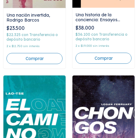
Una historia de la
Una nación invertida,
conciencia: Ensayos
Rodrigo Barcos
escogidos, Angela Davis
$38.000
$23.500
$36.100
con
Transferencia o
$22.325
con
Transferencia o
depósito bancario
depósito bancario
2
x
$19.000
sin interés
2
x
$11.750
sin interés