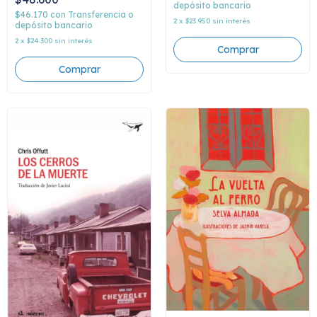
depósito bancario
$46.170
con
Transferencia o
2
x
$23.950
sin interés
depósito bancario
2
x
$24.300
sin interés