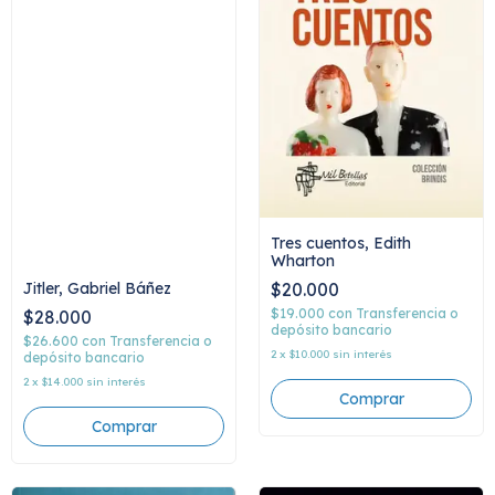
Tres cuentos, Edith
Wharton
$20.000
Jitler, Gabriel Báñez
$19.000
con
Transferencia o
$28.000
depósito bancario
$26.600
con
Transferencia o
2
x
$10.000
sin interés
depósito bancario
2
x
$14.000
sin interés