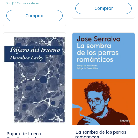
2
x
$13.250
sin interés
La sombra de los perros
Pájaro de trueno,
romanticos