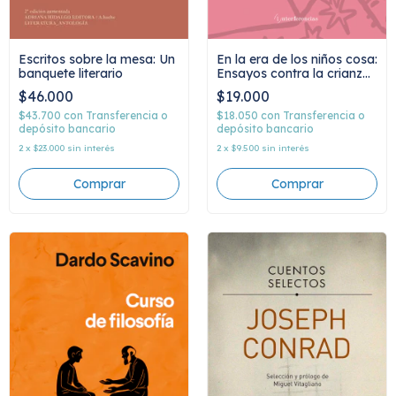
En la era de los niños cosa:
Escritos sobre la mesa: Un
Ensayos contra la crianza
banquete literario
como emprendimiento,
$19.000
$46.000
Santiago Gerchunoff
$18.050
con
Transferencia o
$43.700
con
Transferencia o
depósito bancario
depósito bancario
2
x
$9.500
sin interés
2
x
$23.000
sin interés