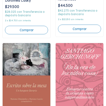
Dorothea Lasky
$44.500
$29.500
$42.275
con
Transferencia o
$28.025
con
Transferencia o
depósito bancario
depósito bancario
2
x
$22.250
sin interés
2
x
$14.750
sin interés