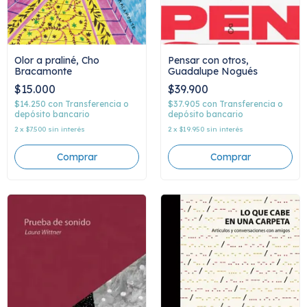
Olor a praliné, Cho
Pensar con otros,
Bracamonte
Guadalupe Nogués
$15.000
$39.900
$14.250
con
Transferencia o
$37.905
con
Transferencia o
depósito bancario
depósito bancario
2
x
$7.500
sin interés
2
x
$19.950
sin interés