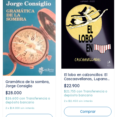
El lobo en calzoncillos: El
Cascaavellanas, Lupano
Gramática de la sombra,
Itoiz
$22.900
Jorge Consiglio
$21.755
con
Transferencia o
$28.000
depósito bancario
$26.600
con
Transferencia o
2
x
$11.450
sin interés
depósito bancario
2
x
$14.000
sin interés