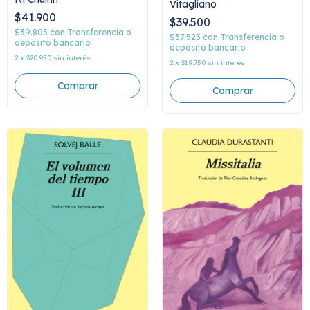
Vitagliano
$41.900
$39.500
$39.805
con
Transferencia o
$37.525
con
Transferencia o
depósito bancario
depósito bancario
2
x
$20.950
sin interés
2
x
$19.750
sin interés