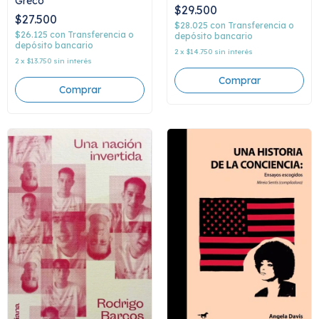
Greco
$29.500
$27.500
$28.025
con
Transferencia o
$26.125
con
Transferencia o
depósito bancario
depósito bancario
2
x
$14.750
sin interés
2
x
$13.750
sin interés