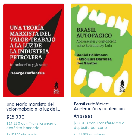
Brasil autofágico:
Una teoría marxista del
Aceleración y contención
valor-trabajo a la luz de la
entre Bolsonaro y Lula,
industria petrolera:
$14.000
$15.000
Daniel Feldmann y Fabio
Introducción y glosario,
Luis Barbosa dos Santos
George Caffentzis
$13.300
con
Transferencia o
$14.250
con
Transferencia o
depósito bancario
depósito bancario
2
x
$7.000
sin interés
2
x
$7.500
sin interés