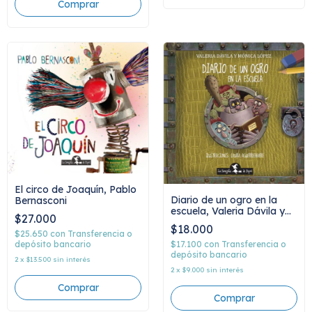
El circo de Joaquín, Pablo
Diario de un ogro en la
Bernasconi
escuela, Valeria Dávila y
$27.000
Mónica López
$18.000
$25.650
con
Transferencia o
$17.100
con
Transferencia o
depósito bancario
depósito bancario
2
x
$13.500
sin interés
2
x
$9.000
sin interés