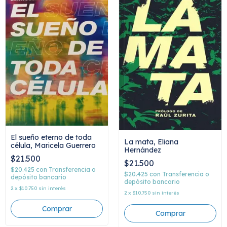
El sueño eterno de toda
La mata, Eliana
célula, Maricela Guerrero
Hernández
$21.500
$21.500
$20.425
con
Transferencia o
$20.425
con
Transferencia o
depósito bancario
depósito bancario
2
x
$10.750
sin interés
2
x
$10.750
sin interés