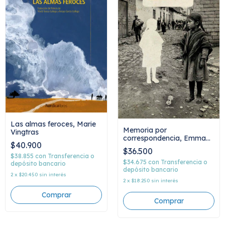
Las almas feroces, Marie
Memoria por
Vingtras
correspondencia, Emma
$40.900
Reyes
$36.500
$38.855
con
Transferencia o
$34.675
con
Transferencia o
depósito bancario
depósito bancario
2
x
$20.450
sin interés
2
x
$18.250
sin interés