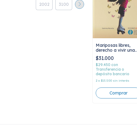
Mariposas libres,
derecho a vivir una
infancia trans,
$31.000
Gabriela Mansilla
$29.450
con
Transferencia o
depósito bancario
2
x
$15.500
sin interés