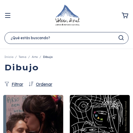
Inicio
/
Tema
/
Arte
/
Dibujo
Dibujo
Filtrar
Ordenar