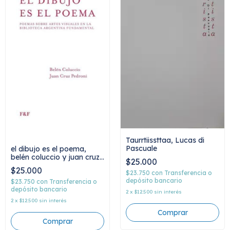
Taurrtiissttaa, Lucas di
Pascuale
el dibujo es el poema,
belén coluccio y juan cruz
$25.000
pedroni
$25.000
$23.750
con
Transferencia o
depósito bancario
$23.750
con
Transferencia o
depósito bancario
2
x
$12.500
sin interés
2
x
$12.500
sin interés