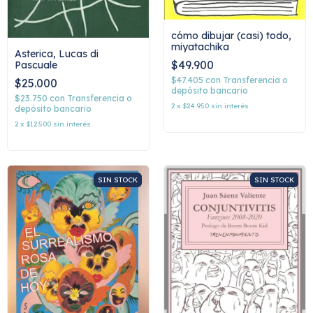
cómo dibujar (casi) todo,
miyatachika
Asterica, Lucas di
$49.900
Pascuale
$47.405
con
Transferencia o
$25.000
depósito bancario
$23.750
con
Transferencia o
2
x
$24.950
sin interés
depósito bancario
2
x
$12.500
sin interés
SIN STOCK
SIN STOCK