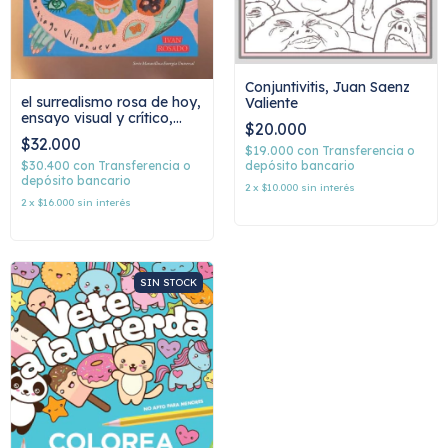
Conjuntivitis, Juan Saenz
el surrealismo rosa de hoy,
Valiente
ensayo visual y crítico,
$20.000
santiago villanueva
$32.000
$19.000
con
Transferencia o
depósito bancario
$30.400
con
Transferencia o
depósito bancario
2
x
$10.000
sin interés
2
x
$16.000
sin interés
SIN STOCK