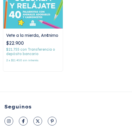
Vete a la mierda, An¢nimo
$22.900
$21.755
con
Transferencia o
depósito bancario
2
x
$11.450
sin interés
Seguinos