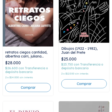
Dibujos (1922 - 1982),
retratos ciegos cantidad,
Juan del Prete
albertina carri, juliana
$25.000
laffitte
$28.000
$23.750
con
Transferencia o
depósito bancario
$26.600
con
Transferencia o
depósito bancario
2
x
$12.500
sin interés
2
x
$14.000
sin interés