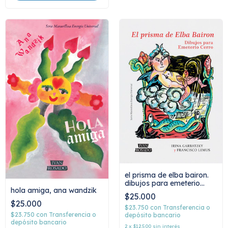
el prisma de elba bairon.
dibujos para emeterio
hola amiga, ana wandzik
cerro irina garbatzky y
$25.000
francisco lemus
$25.000
$23.750
con
Transferencia o
$23.750
con
Transferencia o
depósito bancario
depósito bancario
2
x
$12.500
sin interés