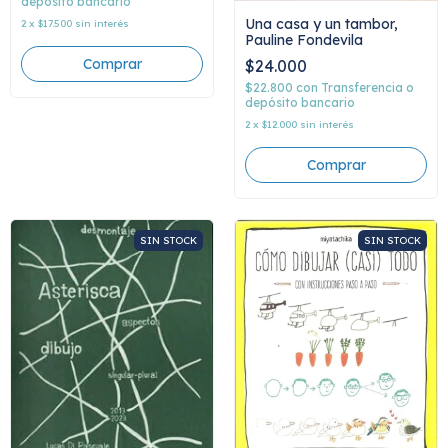
depósito bancario
Una casa y un tambor,
2
x
$17.500
sin interés
Pauline Fondevila
$24.000
$22.800
con
Transferencia o
depósito bancario
2
x
$12.000
sin interés
SIN STOCK
SIN STOCK