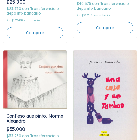
$25.000
McManness
$40.375
con
Transferencia o
depósito bancario
$23.750
con
Transferencia o
depósito bancario
2
x
$21.250
sin interés
2
x
$12.500
sin interés
Confieso que pinto, Norma
Aleandro
$35.000
$33.250
con
Transferencia o