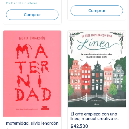
2
x
$12.500
sin interés
El arte empieza con una
línea, manual creativo e
maternidad, silvia lenardón
interactivo sobre el arte
$42.500
del dibujo lineal, Erin