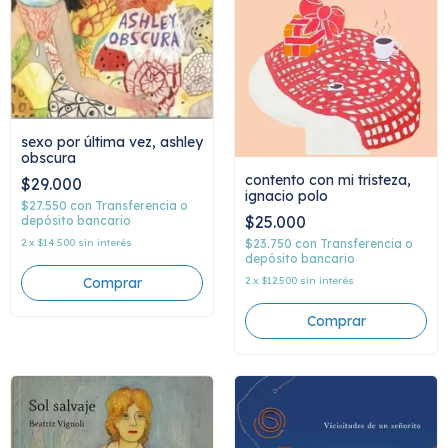
sexo por última vez, ashley
obscura
contento con mi tristeza,
$29.000
ignacio polo
$27.550
con
Transferencia o
$25.000
depósito bancario
$23.750
con
Transferencia o
2
x
$14.500
sin interés
depósito bancario
2
x
$12.500
sin interés