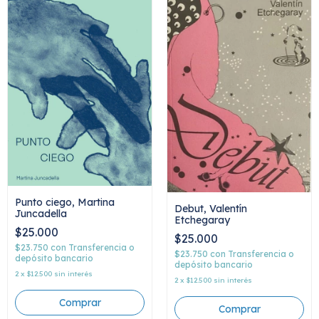
Punto ciego, Martina
Debut, Valentín
Juncadella
Etchegaray
$25.000
$25.000
$23.750
con
Transferencia o
$23.750
con
Transferencia o
depósito bancario
depósito bancario
2
x
$12.500
sin interés
2
x
$12.500
sin interés