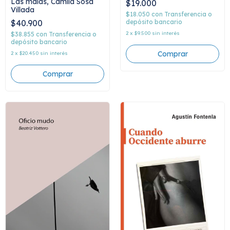
Las malas, Camila Sosa
$19.000
Villada
$18.050
con
Transferencia o
$40.900
depósito bancario
2
x
$9.500
sin interés
$38.855
con
Transferencia o
depósito bancario
2
x
$20.450
sin interés