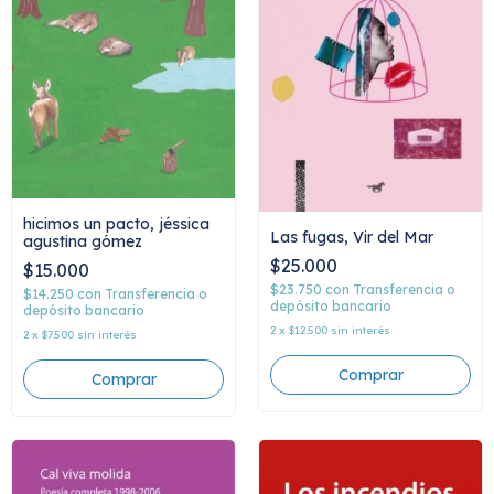
hicimos un pacto, jéssica
Las fugas, Vir del Mar
agustina gómez
$25.000
$15.000
$23.750
con
Transferencia o
$14.250
con
Transferencia o
depósito bancario
depósito bancario
2
x
$12.500
sin interés
2
x
$7.500
sin interés