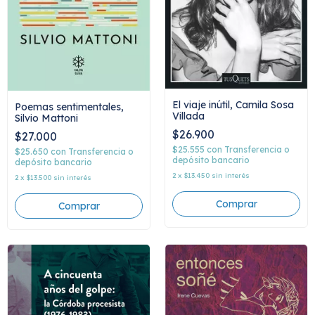
El viaje inútil, Camila Sosa
Poemas sentimentales,
Villada
Silvio Mattoni
$26.900
$27.000
$25.555
con
Transferencia o
$25.650
con
Transferencia o
depósito bancario
depósito bancario
2
x
$13.450
sin interés
2
x
$13.500
sin interés