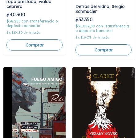
ropa prestada, waldo
Detrás del vidrio, Sergio
cebrero
Schmucler
$40.300
$33.350
$38.285
con
Transferencia o
depósito bancario
$31.682,50
con
Transferencia
o depósito bancario
2
x
$20.150
sin interés
2
x
$16.675
sin interés