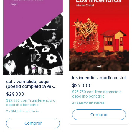
los incendios, martín cristal
cal viva molida, cuqui
$25.000
(poesía completa 1998-
2006)
$23.750
con
Transferencia o
$29.000
depósito bancario
$27.550
con
Transferencia o
2
x
$12.500
sin interés
depósito bancario
2
x
$14.500
sin interés