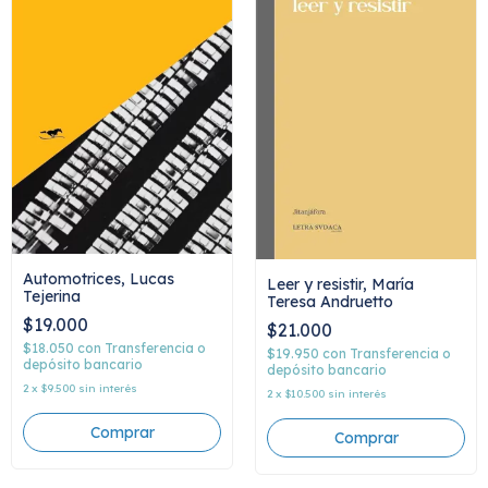
Automotrices, Lucas
Leer y resistir, María
Tejerina
Teresa Andruetto
$19.000
$21.000
$18.050
con
Transferencia o
$19.950
con
Transferencia o
depósito bancario
depósito bancario
2
x
$9.500
sin interés
2
x
$10.500
sin interés