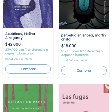
Acuáticos, Melina
perpetua en eribea, martín
Alzogaray
cristal
$42.000
$18.000
$39.900
con
Transferencia o
$17.100
con
Transferencia o
depósito bancario
depósito bancario
2
x
$21.000
sin interés
2
x
$9.000
sin interés