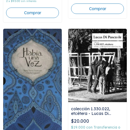
2
x
$9.500
sin interés
colección 1.330.022,
etcétera - Lucas Di
Pascuale
$20.000
$19.000
con
Transferencia o