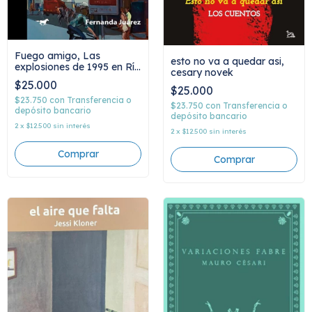
Fuego amigo, Las
esto no va a quedar asi,
explosiones de 1995 en Río
cesary novek
Tercero, Fernanda Juárez
$25.000
$25.000
$23.750
con
Transferencia o
$23.750
con
Transferencia o
depósito bancario
depósito bancario
2
x
$12.500
sin interés
2
x
$12.500
sin interés