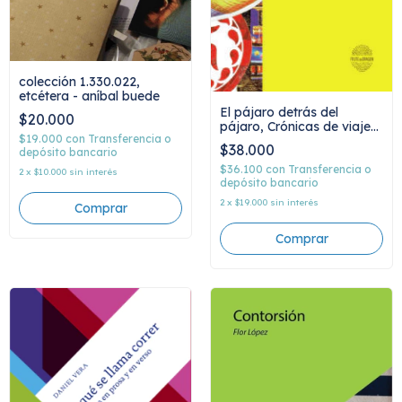
colección 1.330.022,
etcétera - aníbal buede
El pájaro detrás del
$20.000
pájaro, Crónicas de viaje
$19.000
con
Transferencia o
ilustradas, Melina
$38.000
depósito bancario
Alzogaray
$36.100
con
Transferencia o
2
x
$10.000
sin interés
depósito bancario
2
x
$19.000
sin interés