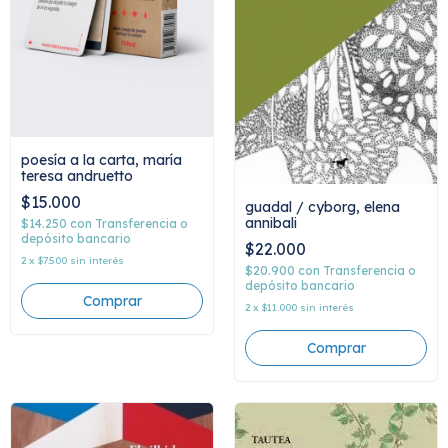
poesía a la carta, maría
teresa andruetto
$15.000
guadal / cyborg, elena
annibali
$14.250
con
Transferencia o
depósito bancario
$22.000
2
x
$7.500
sin interés
$20.900
con
Transferencia o
depósito bancario
2
x
$11.000
sin interés