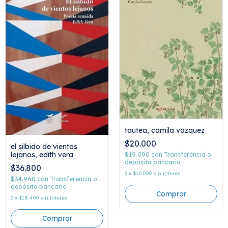
tautea, camila vazquez
$20.000
el silbido de vientos
lejanos, edith vera
$19.000
con
Transferencia o
depósito bancario
$36.800
2
x
$10.000
sin interés
$34.960
con
Transferencia o
depósito bancario
2
x
$18.400
sin interés