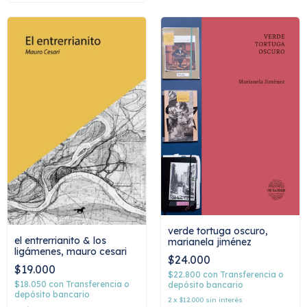
verde tortuga oscuro,
el entrerrianito & los
marianela jiménez
ligámenes, mauro cesari
$24.000
$19.000
$22.800
con
Transferencia o
$18.050
con
Transferencia o
depósito bancario
depósito bancario
2
x
$12.000
sin interés