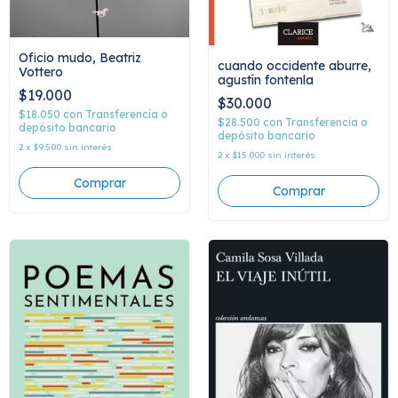
Oficio mudo, Beatriz
cuando occidente aburre,
Vottero
agustín fontenla
$19.000
$30.000
$18.050
con
Transferencia o
$28.500
con
Transferencia o
depósito bancario
depósito bancario
2
x
$9.500
sin interés
2
x
$15.000
sin interés