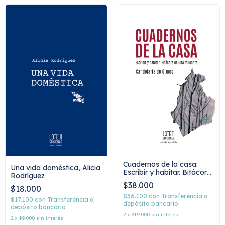
Cuadernos de la casa:
Una vida doméstica, Alicia
Escribir y habitar. Bitácora
Rodríguez
de una mudanza,
$38.000
Candelaria de Olmos
$18.000
$36.100
con
Transferencia o
$17.100
con
Transferencia o
depósito bancario
depósito bancario
2
x
$19.000
sin interés
2
x
$9.000
sin interés