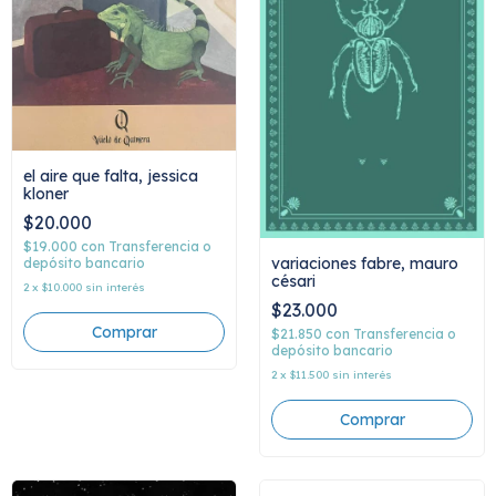
el aire que falta, jessica
kloner
$20.000
$19.000
con
Transferencia o
variaciones fabre, mauro
depósito bancario
césari
2
x
$10.000
sin interés
$23.000
$21.850
con
Transferencia o
depósito bancario
2
x
$11.500
sin interés