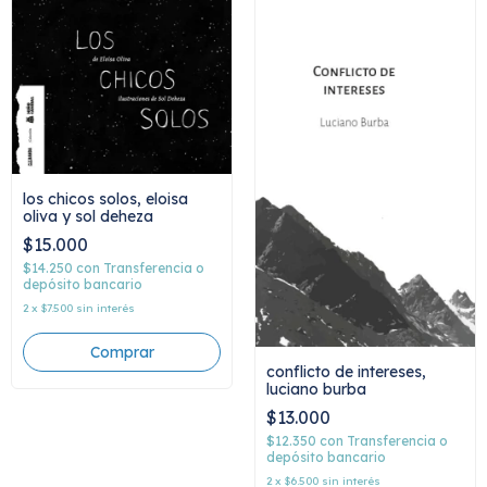
los chicos solos, eloisa
oliva y sol deheza
$15.000
$14.250
con
Transferencia o
depósito bancario
2
x
$7.500
sin interés
conflicto de intereses,
luciano burba
$13.000
$12.350
con
Transferencia o
depósito bancario
2
x
$6.500
sin interés