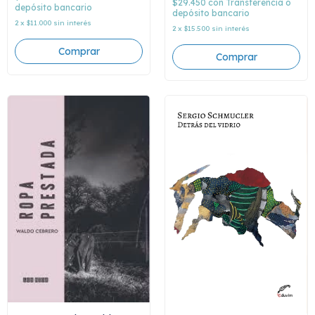
$29.450
con
Transferencia o
depósito bancario
depósito bancario
2
x
$11.000
sin interés
2
x
$15.500
sin interés