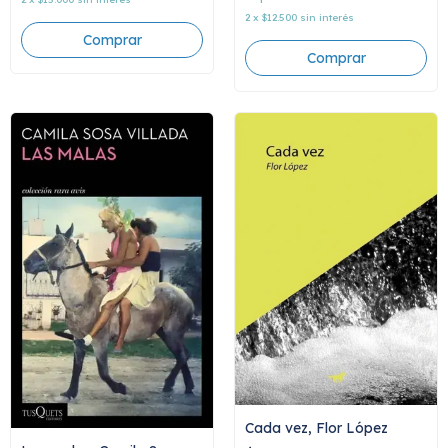
2
x
$12.500
sin interés
Cada vez, Flor López