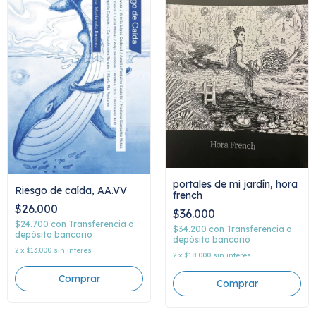
portales de mi jardín, hora
Riesgo de caída, AA.VV
french
$26.000
$36.000
$24.700
con
Transferencia o
$34.200
con
Transferencia o
depósito bancario
depósito bancario
2
x
$13.000
sin interés
2
x
$18.000
sin interés