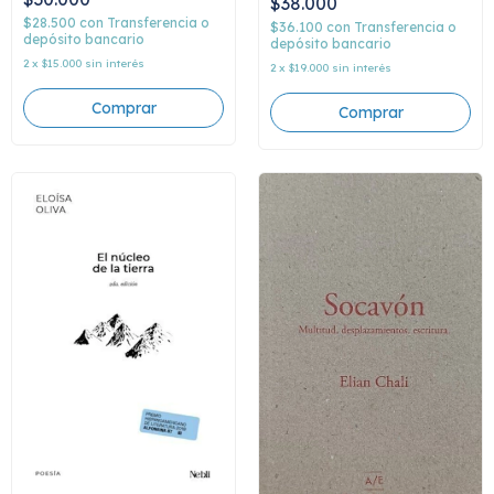
$38.000
Javier Zanichelli
$28.500
con
Transferencia o
$36.100
con
Transferencia o
depósito bancario
depósito bancario
2
x
$15.000
sin interés
2
x
$19.000
sin interés