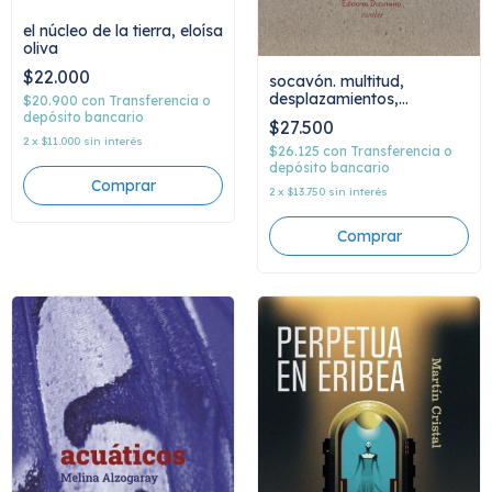
el núcleo de la tierra, eloísa
oliva
$22.000
socavón. multitud,
desplazamientos,
$20.900
con
Transferencia o
escritura, elian chali
depósito bancario
$27.500
2
x
$11.000
sin interés
$26.125
con
Transferencia o
depósito bancario
2
x
$13.750
sin interés