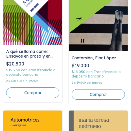
A qué se llama correr.
Ensayos en prosa y en
Contorsión, Flor López
verso, Daniel Vera
$20.800
$19.000
$19.760
con
Transferencia o
$18.050
con
Transferencia o
depósito bancario
depósito bancario
2
x
$10.400
sin interés
2
x
$9.500
sin interés