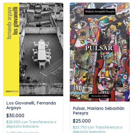
Los Giovanelli, Fernanda
Argayo
Pulsar, Mariano Sebastián
Pereyra
$30.000
$25.000
$28.500
con
Transferencia o
depósito bancario
$23.750
con
Transferencia o
depósito bancario
2
x
$15.000
sin interés