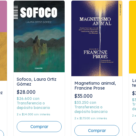
Sofoco, Laura Ortiz
L
Magnetismo animal,
Gómez
t
Francine Prose
V
$28.000
ez
$
$35.000
$26.600
con
$
$33.250
con
Transferencia o
Tr
Transferencia o
depósito bancario
de
depósito bancario
2
x
$14.000
sin interés
2
2
x
$17.500
sin interés