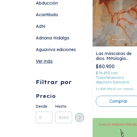
Abducción
Acantilado
AdN
Adriana Hidalgo
Aguaviva ediciones
Las máscaras de
dios. Mitología
Ver más
primitiva, Vol. I
$80.900
$76.855
con
Transferencia o
Filtrar por
depósito bancario
3
x
$26.966,67
sin interés
Precio
Desde
Hasta