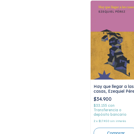
Hay que llegar a las
casas, Ezequiel Pér
$34.900
$33.155
con
Transferencia o
depósito bancario
2
x
$17.450
sin interés