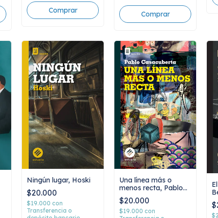
Ningún lugar, Hoski
Una línea más o
El
menos recta, Pablo
$20.000
B
Casacuberta
$20.000
$19.000
con
$
Transferencia o
$19.000
con
$
depósito bancario