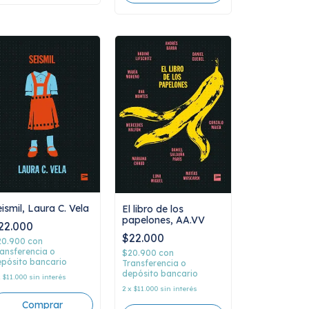
ismil, Laura C. Vela
El libro de los
papelones, AA.VV
22.000
$22.000
20.900
con
ansferencia o
$20.900
con
pósito bancario
Transferencia o
depósito bancario
x
$11.000
sin interés
2
x
$11.000
sin interés