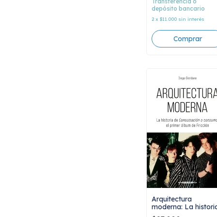
Transferencia o
depósito bancario
2
x
$11.000
sin interés
Arquitectura
moderna: La histori
de Consumación o