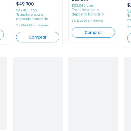
aplanado la cultura,
$49.900
$
Kyle Chayka
$22.040
con
Transferencia o
$47.405
con
$
depósito bancario
Transferencia o
Tr
depósito bancario
de
2
x
$11.600
sin interés
2
x
$24.950
sin interés
2