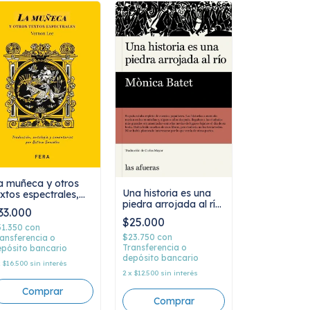
a muñeca y otros
Una historia es una
extos espectrales,
piedra arrojada al río,
ernon Lee
33.000
Mónica Batet
$25.000
31.350
con
$23.750
con
ansferencia o
Transferencia o
pósito bancario
depósito bancario
x
$16.500
sin interés
2
x
$12.500
sin interés