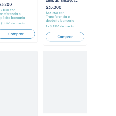
cenizas: Ensayos
23.200
sobre lo real, Luciana
$35.000
Ujidos
22.040
con
$33.250
con
ansferencia o
Transferencia o
pósito bancario
depósito bancario
x
$11.600
sin interés
2
x
$17.500
sin interés