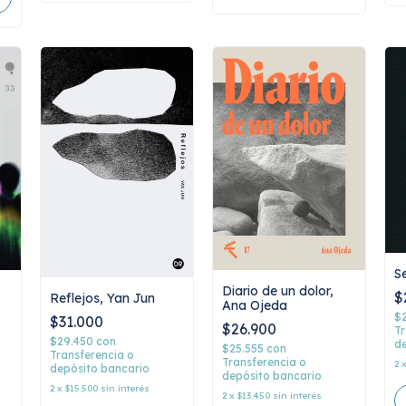
Se
Diario de un dolor,
$
Reflejos, Yan Jun
Ana Ojeda
$
$31.000
$26.900
Tr
$29.450
con
de
$25.555
con
Transferencia o
Transferencia o
2
depósito bancario
depósito bancario
2
x
$15.500
sin interés
2
x
$13.450
sin interés