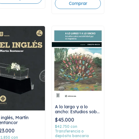
A lo largo y a lo
ancho: Estudios sobre
sociabilidad gay en
 inglés, Martín
$45.000
Argentina, AA.VV
entancor
$42.750
con
23.000
Transferencia o
depósito bancario
21.850
con