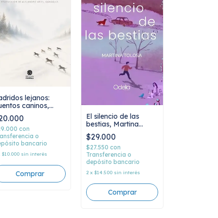
adridos lejanos:
uentos caninos,
leksandr Kuprin
El silencio de las
20.000
bestias, Martina
19.000
con
Tolosa
$29.000
ansferencia o
pósito bancario
$27.550
con
x
$10.000
sin interés
Transferencia o
depósito bancario
2
x
$14.500
sin interés