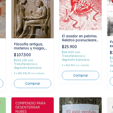
El asador en pelotas.
Relatos posnucleares,
P
Filosofía antigua,
Osvaldo Baigorria
e
$25.900
misterios y magia,
U
$
Peter Kingsley
$24.605
con
$107.500
Transferencia o
$
depósito bancario
$102.125
con
Tr
Transferencia o
de
2
x
$12.950
sin interés
depósito bancario
2
3
x
$35.833,33
sin interés