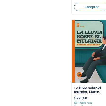
La lluvia sobre el
muladar, Martín
Bentancor
$22.000
$20.900
con