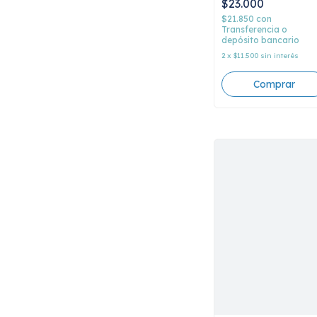
$23.000
consumo, el primer
álbum de Fricción,
$21.850
con
Diego Giordano
Transferencia o
depósito bancario
2
x
$11.500
sin interés