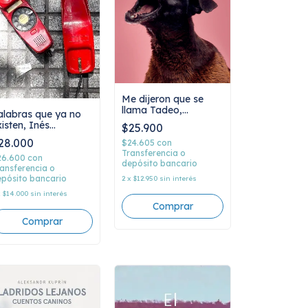
Me dijeron que se
llama Tadeo,
alabras que ya no
Grimanesa Lazaro
xisten, Inés
$25.900
lanovsky
28.000
$24.605
con
Transferencia o
26.600
con
depósito bancario
ansferencia o
pósito bancario
2
x
$12.950
sin interés
x
$14.000
sin interés