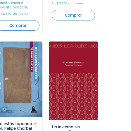
ansferencia o
2
x
$22.500
sin interés
pósito bancario
x
$11.500
sin interés
e estás tapando el
Un invierno sin
l, Felipe Charbel