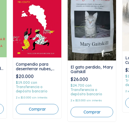
L
C
Compendio para
El gato perdido, Mary
A
de
desenterrar nubes,
$
Gaitskill
Mia Couto
$20.000
$
ez
$26.000
Tr
$19.000
con
de
$24.700
con
Transferencia o
Transferencia o
depósito bancario
2
depósito bancario
2
x
$10.000
sin interés
2
x
$13.000
sin interés