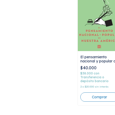
El pensamiento
nacional y popular 
nuestra américa,
$40.000
Carlos Piñeiro Iñígu
$38.000
con
Transferencia o
depósito bancario
2
x
$20.000
sin interés