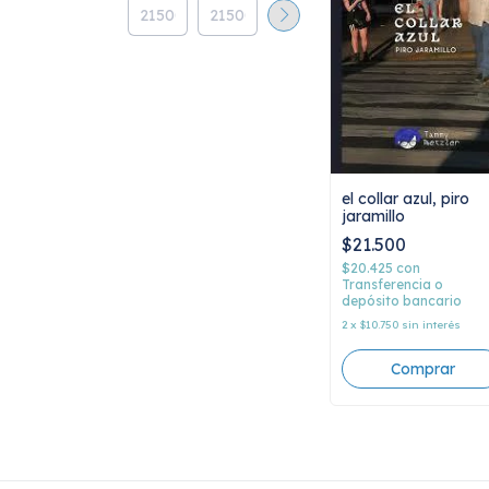
el collar azul, piro
jaramillo
$21.500
$20.425
con
Transferencia o
depósito bancario
2
x
$10.750
sin interés