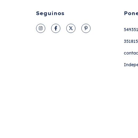
Seguinos
Pone
54935
35181
contac
Indepe