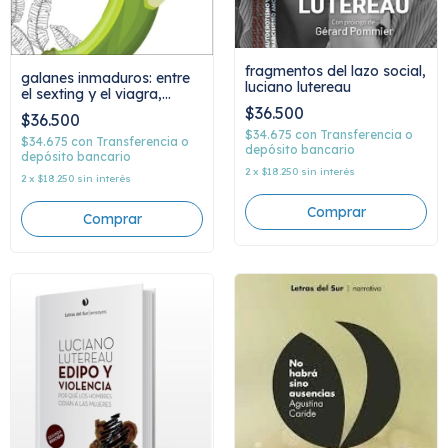
fragmentos del lazo social,
galanes inmaduros: entre
luciano lutereau
el sexting y el viagra,
luciano lutereau
$36.500
$36.500
$34.675
con
Transferencia o
$34.675
con
Transferencia o
depósito bancario
depósito bancario
2
x
$18.250
sin interés
2
x
$18.250
sin interés