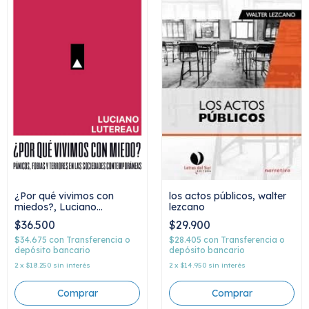
¿Por qué vivimos con
los actos públicos, walter
miedos?, Luciano
lezcano
Lutereau
$36.500
$29.900
$34.675
con
Transferencia o
$28.405
con
Transferencia o
depósito bancario
depósito bancario
2
x
$18.250
sin interés
2
x
$14.950
sin interés