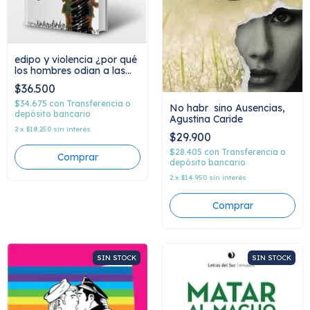
edipo y violencia ¿por qué
los hombres odian a las
mujeres?, luciano lutereau
$36.500
$34.675
con
Transferencia o
No habr sino Ausencias,
depósito bancario
Agustina Caride
2
x
$18.250
sin interés
$29.900
$28.405
con
Transferencia o
depósito bancario
2
x
$14.950
sin interés
SIN STOCK
SIN STOCK