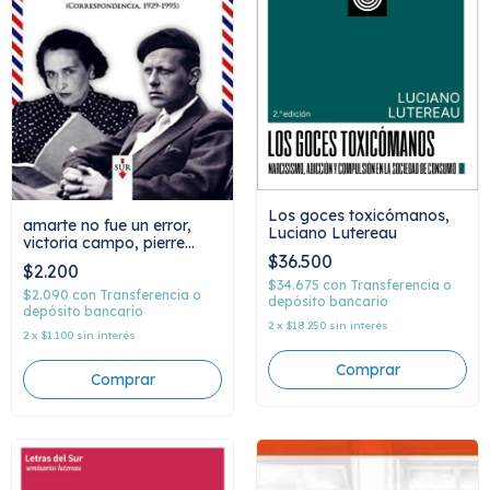
Los goces toxicómanos,
amarte no fue un error,
Luciano Lutereau
victoria campo, pierre
drieu la rochelle
$36.500
$2.200
$34.675
con
Transferencia o
$2.090
con
Transferencia o
depósito bancario
depósito bancario
2
x
$18.250
sin interés
2
x
$1.100
sin interés