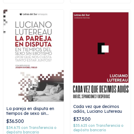
Cada vez que decimos
La pareja en disputa en
adiós, Luciano Lutereau
tiempos de sexo sin
erotismo, Luciano
$37.500
$36.500
Lutereau
$35.625
con
Transferencia o
$34.675
con
Transferencia o
depósito bancario
depósito bancario