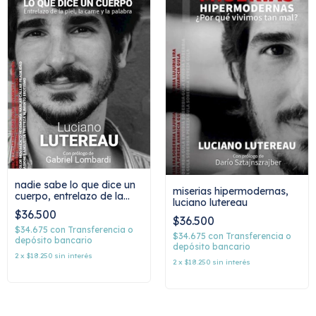
nadie sabe lo que dice un
miserias hipermodernas,
cuerpo, entrelazo de la
luciano lutereau
piel, la carne y la palabra,
$36.500
luciano lutereau
$36.500
$34.675
con
Transferencia o
$34.675
con
Transferencia o
depósito bancario
depósito bancario
2
x
$18.250
sin interés
2
x
$18.250
sin interés