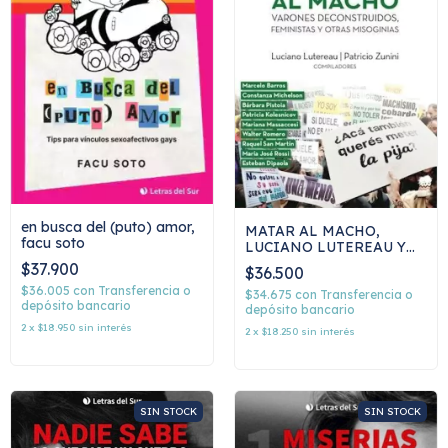
en busca del (puto) amor,
MATAR AL MACHO,
facu soto
LUCIANO LUTEREAU Y
PATRICIO ZUNINI
$37.900
$36.500
(comp)
$36.005
con
Transferencia o
$34.675
con
Transferencia o
depósito bancario
depósito bancario
2
x
$18.950
sin interés
2
x
$18.250
sin interés
SIN STOCK
SIN STOCK