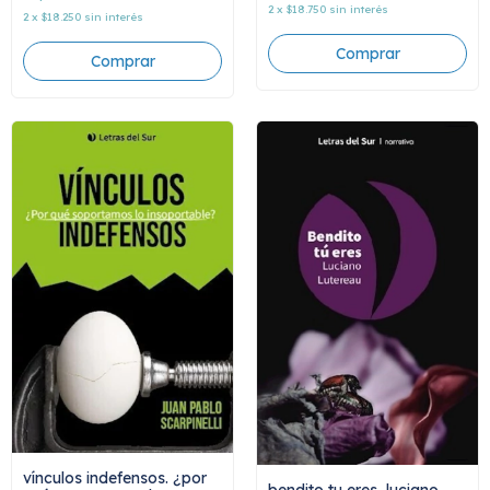
2
x
$18.750
sin interés
2
x
$18.250
sin interés
vínculos indefensos. ¿por
bendito tu eres, luciano