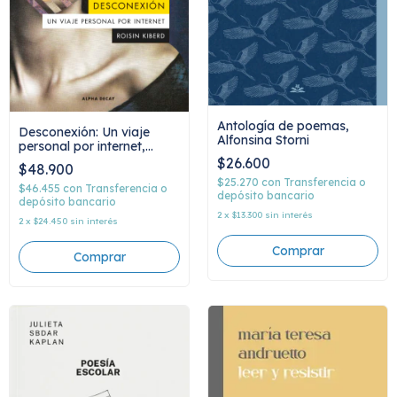
Antología de poemas,
Desconexión: Un viaje
Alfonsina Storni
personal por internet,
Roisin Kiberd
$26.600
$48.900
$25.270
con
Transferencia o
$46.455
con
Transferencia o
depósito bancario
depósito bancario
2
x
$13.300
sin interés
2
x
$24.450
sin interés