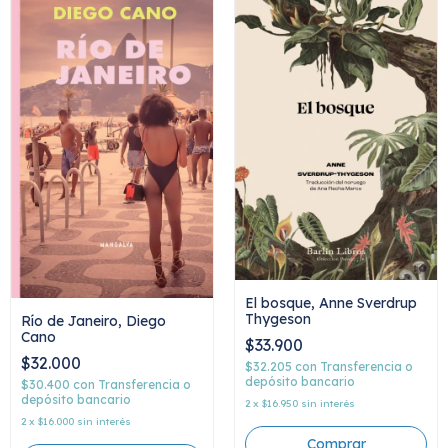
El bosque, Anne Sverdrup
Thygeson
Río de Janeiro, Diego
Cano
$33.900
$32.000
$32.205
con
Transferencia o
depósito bancario
$30.400
con
Transferencia o
depósito bancario
2
x
$16.950
sin interés
2
x
$16.000
sin interés