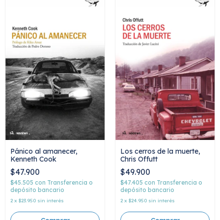
Pánico al amanecer,
Los cerros de la muerte,
Kenneth Cook
Chris Offutt
$47.900
$49.900
$45.505
con
Transferencia o
$47.405
con
Transferencia o
depósito bancario
depósito bancario
2
x
$23.950
sin interés
2
x
$24.950
sin interés