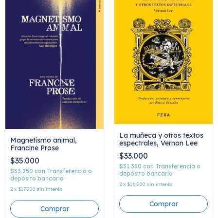
La muñeca y otros textos
Magnetismo animal,
espectrales, Vernon Lee
Francine Prose
$33.000
$35.000
$31.350
con
Transferencia o
$33.250
con
Transferencia o
depósito bancario
depósito bancario
2
x
$16.500
sin interés
2
x
$17.500
sin interés