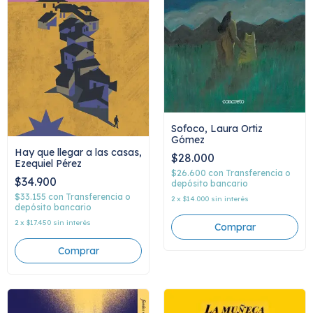
Sofoco, Laura Ortiz
Gómez
Hay que llegar a las casas,
$28.000
Ezequiel Pérez
$26.600
con
Transferencia o
$34.900
depósito bancario
$33.155
con
Transferencia o
2
x
$14.000
sin interés
depósito bancario
2
x
$17.450
sin interés