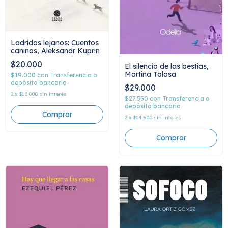
Ladridos lejanos: Cuentos
caninos, Aleksandr Kuprin
$20.000
El silencio de las bestias,
Martina Tolosa
$19.000
con
Transferencia o
depósito bancario
$29.000
2
x
$10.000
sin interés
$27.550
con
Transferencia o
depósito bancario
2
x
$14.500
sin interés