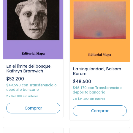
En el límite del bosque,
La singularidad, Balsam
Kathryn Bromwich
Karam
$52.200
$48.600
$49.590
con
Transferencia o
$46.170
con
Transferencia o
depósito bancario
depósito bancario
2
x
$26.100
sin interés
2
x
$24.300
sin interés