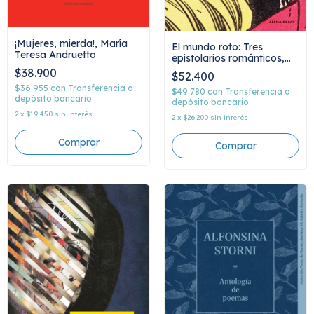
¡Mujeres, mierda!, María
El mundo roto: Tres
Teresa Andruetto
epistolarios románticos,
AA.VV
$38.900
$52.400
$36.955
con
Transferencia o
$49.780
con
Transferencia o
depósito bancario
depósito bancario
2
x
$19.450
sin interés
2
x
$26.200
sin interés