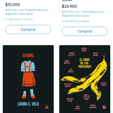
$31.000
$26.900
$29.450
con
Transferencia o
$25.555
con
Transferencia o
depósito bancario
depósito bancario
2
x
$15.500
sin interés
2
x
$13.450
sin interés