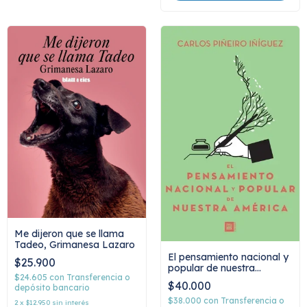
Me dijeron que se llama
Tadeo, Grimanesa Lazaro
El pensamiento nacional y
$25.900
popular de nuestra
$24.605
con
Transferencia o
américa, Carlos Piñeiro
$40.000
depósito bancario
Iñíguez
$38.000
con
Transferencia o
2
x
$12.950
sin interés