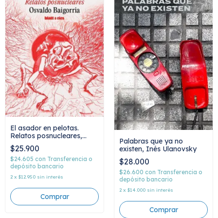
El asador en pelotas.
Relatos posnucleares,
Palabras que ya no
Osvaldo Baigorria
$25.900
existen, Inés Ulanovsky
$24.605
con
Transferencia o
$28.000
depósito bancario
$26.600
con
Transferencia o
2
x
$12.950
sin interés
depósito bancario
2
x
$14.000
sin interés