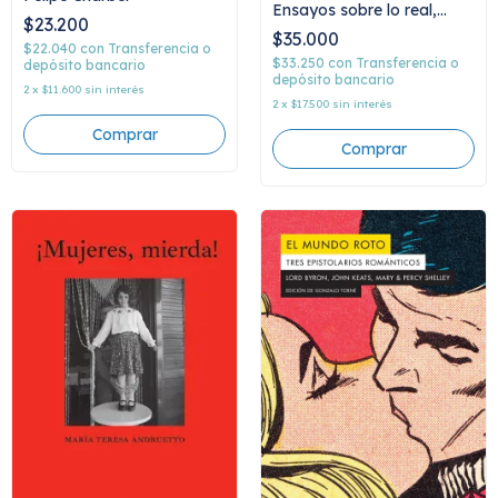
Ensayos sobre lo real,
$23.200
Luciana Ujidos
$35.000
$22.040
con
Transferencia o
$33.250
con
Transferencia o
depósito bancario
depósito bancario
2
x
$11.600
sin interés
2
x
$17.500
sin interés