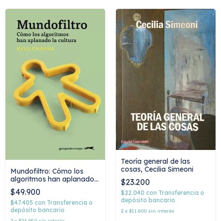
Teoría general de las
cosas, Cecilia Simeoni
Mundofiltro: Cómo los
algoritmos han aplanado
$23.200
la cultura, Kyle Chayka
$49.900
$22.040
con
Transferencia o
depósito bancario
$47.405
con
Transferencia o
depósito bancario
2
x
$11.600
sin interés
2
x
$24.950
sin interés