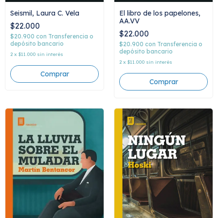
Seismil, Laura C. Vela
El libro de los papelones,
AA.VV
$22.000
$22.000
$20.900
con
Transferencia o
depósito bancario
$20.900
con
Transferencia o
depósito bancario
2
x
$11.000
sin interés
2
x
$11.000
sin interés