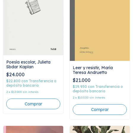
Poesía escolar, Julieta
Sbdar Kaplan
Leer y resistir, María
Teresa Andruetto
$24.000
$21.000
$22.800
con
Transferencia o
depósito bancario
$19.950
con
Transferencia o
depósito bancario
2
x
$12.000
sin interés
2
x
$10.500
sin interés