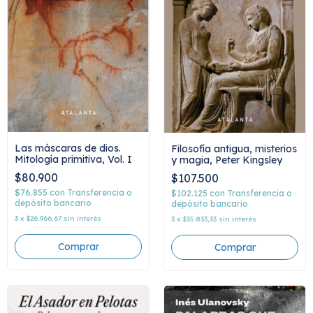
Las máscaras de dios.
Filosofía antigua, misterios
Mitología primitiva, Vol. I
y magia, Peter Kingsley
$80.900
$107.500
$76.855
con
Transferencia o
$102.125
con
Transferencia o
depósito bancario
depósito bancario
3
x
$26.966,67
sin interés
3
x
$35.833,33
sin interés