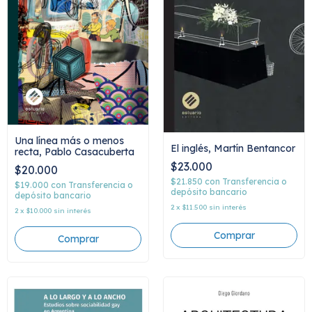
Una línea más o menos
El inglés, Martín Bentancor
recta, Pablo Casacuberta
$23.000
$20.000
$21.850
con
Transferencia o
$19.000
con
Transferencia o
depósito bancario
depósito bancario
2
x
$11.500
sin interés
2
x
$10.000
sin interés