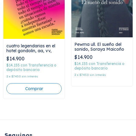
Pewma ull. El sueño del
cuatro legendarias en el
sonido, Soraya Maicoño
hotel gondolin, aa, vv,
$14.900
$14.900
$14.155
con
Transferencia o
$14.155
con
Transferencia o
depósito bancario
depósito bancario
2
x
$7.450
sin interés
2
x
$7.450
sin interés
Seguinos