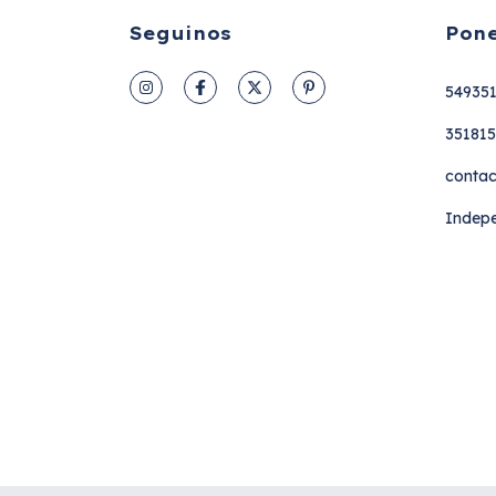
Seguinos
Pone
54935
35181
contac
Indepe