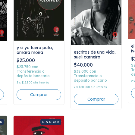
el
y si yo fuera puta,
i
escritos de una vida,
amara moira
sueli carneiro
$
$25.000
$40.000
$
$23.750
con
Tr
Transferencia o
$38.000
con
de
depósito bancario
Transferencia o
depósito bancario
2
2
x
$12.500
sin interés
2
x
$20.000
sin interés
CK
SIN STOCK