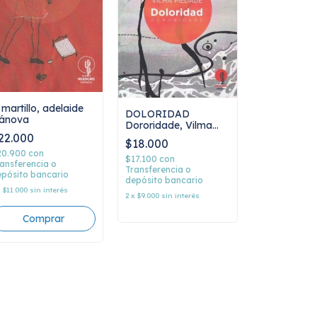
 martillo, adelaide
DOLORIDAD
vánova
Dororidade, Vilma
Piedade
22.000
$18.000
20.900
con
$17.100
con
ansferencia o
Transferencia o
pósito bancario
depósito bancario
x
$11.000
sin interés
2
x
$9.000
sin interés