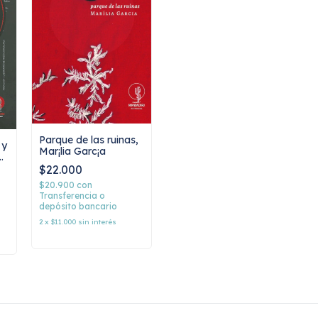
Parque de las ruinas,
 y
Mar¡lia Garc¡a
a
$22.000
$20.900
con
Transferencia o
depósito bancario
2
x
$11.000
sin interés