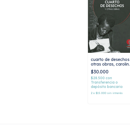
cuarto de desechos
otras obras, carolin
maría de jesus
$30.000
$28.500
con
Transferencia o
depósito bancario
2
x
$15.000
sin interés