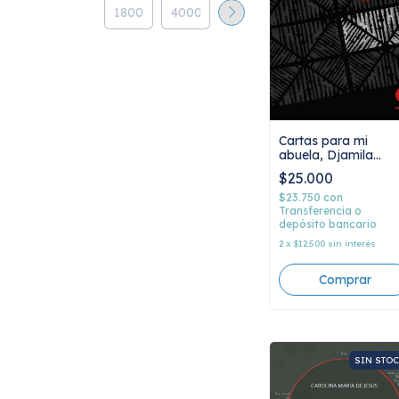
Cartas para mi
abuela, Djamila
Ribeiro
$25.000
$23.750
con
Transferencia o
depósito bancario
2
x
$12.500
sin interés
SIN STO