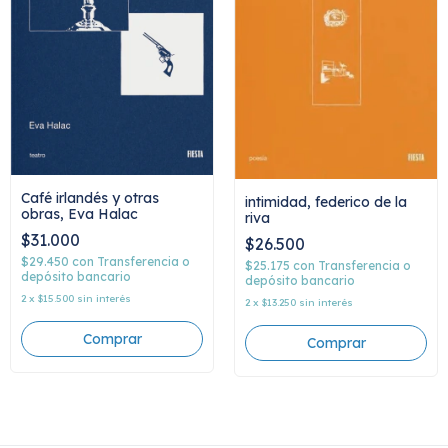
Café irlandés y otras
intimidad, federico de la
obras, Eva Halac
riva
$31.000
$26.500
$29.450
con
Transferencia o
$25.175
con
Transferencia o
depósito bancario
depósito bancario
2
x
$15.500
sin interés
2
x
$13.250
sin interés