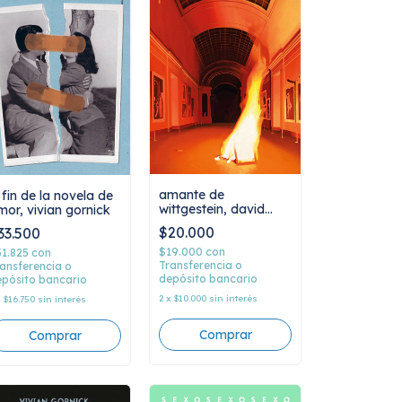
amante de
 fin de la novela de
wittgestein, david
mor, vivian gornick
markson
$20.000
33.500
$19.000
con
31.825
con
Transferencia o
ansferencia o
depósito bancario
pósito bancario
2
x
$10.000
sin interés
x
$16.750
sin interés