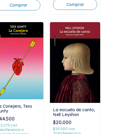
a Conejera, Tess
La escuela de canto,
unty
Nell Leyshon
44.500
$20.000
42.275
con
$19.000
con
ansferencia o
Transferencia o