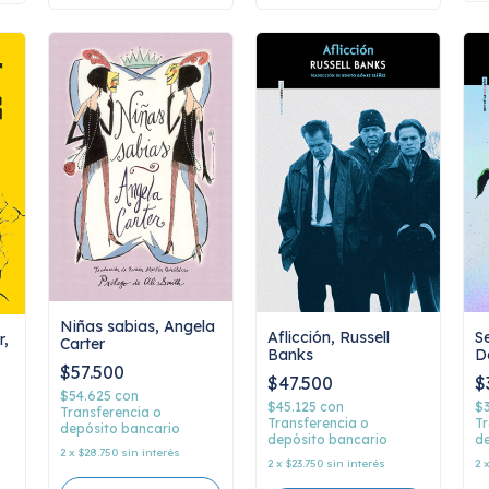
Niñas sabias, Angela
Aflicción, Russell
S
r,
Carter
Banks
D
$57.500
$47.500
$
$54.625
con
$45.125
con
$
Transferencia o
Transferencia o
Tr
depósito bancario
depósito bancario
de
2
x
$28.750
sin interés
2
x
$23.750
sin interés
2