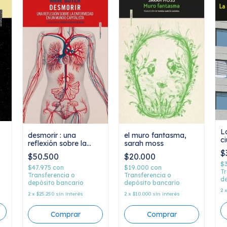
L
desmorir : una
el muro fantasma,
c
reflexión sobre la
sarah moss
G
enfermedad en un
$
$50.500
$20.000
mundo capitalista,
$
anne boyer
$47.975
con
$19.000
con
Tr
Transferencia o
Transferencia o
de
depósito bancario
depósito bancario
2
2
x
$25.250
sin interés
2
x
$10.000
sin interés