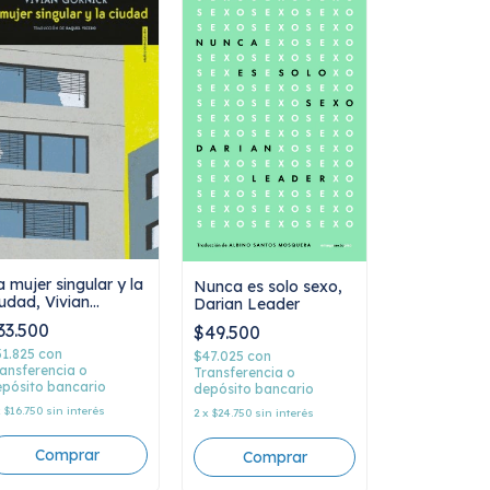
a mujer singular y la
Nunca es solo sexo,
iudad, Vivian
Darian Leader
ornick
33.500
$49.500
31.825
con
$47.025
con
ansferencia o
Transferencia o
pósito bancario
depósito bancario
x
$16.750
sin interés
2
x
$24.750
sin interés