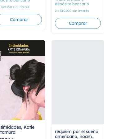
pósito bancario
depósito bancario
x
$22.250
sin interés
2
x
$10.000
sin interés
ntimidades, Katie
réquiem por el sueño
itamura
americano, noam