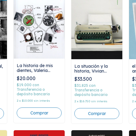
La historia de mis
l,
La situación y la
el
dientes, Valeria
historia, Vivian
a
Luiselli
Gornick
$20.000
$33.500
$
$19.000
con
$31.825
con
$
Transferencia o
Transferencia o
Tr
depósito bancario
depósito bancario
de
2
x
$10.000
sin interés
2
x
$16.750
sin interés
2