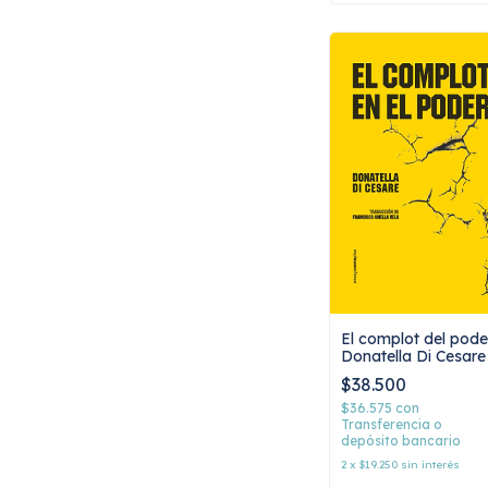
El complot del pode
Donatella Di Cesare
$38.500
$36.575
con
Transferencia o
depósito bancario
2
x
$19.250
sin interés