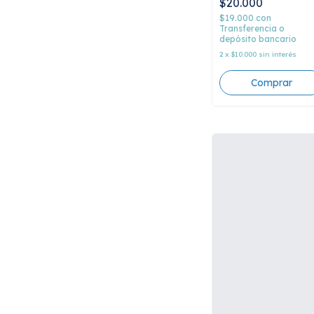
$20.000
$19.000
con
Transferencia o
depósito bancario
2
x
$10.000
sin interés