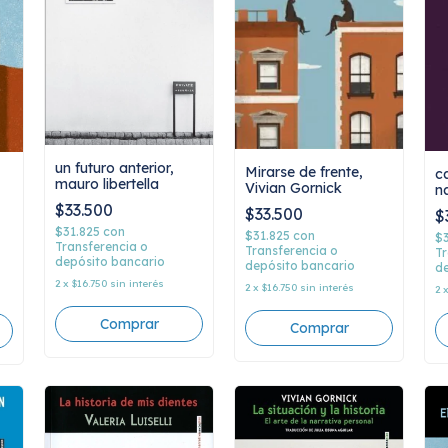
un futuro anterior,
Mirarse de frente,
c
mauro libertella
Vivian Gornick
n
$33.500
$33.500
$
$31.825
con
$31.825
con
$
Transferencia o
Transferencia o
Tr
depósito bancario
depósito bancario
de
2
x
$16.750
sin interés
2
x
$16.750
sin interés
2