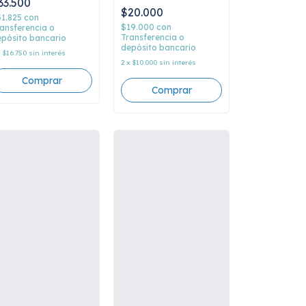
33.500
chomsky
$20.000
31.825
con
$19.000
con
ansferencia o
Transferencia o
pósito bancario
depósito bancario
x
$16.750
sin interés
2
x
$10.000
sin interés