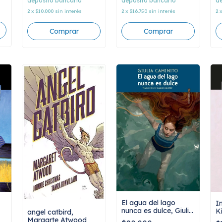
depósito bancario
depósito bancario
de
2
x
$16.750
sin interés
2
x
$10.000
sin interés
2
El agua del lago
I
nunca es dulce, Giulia
K
angel catbird,
Caminito
Margarte Atwood