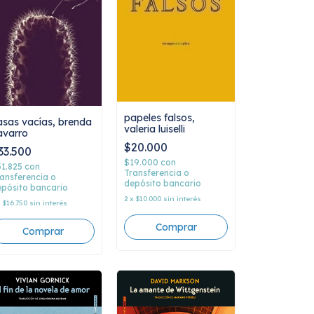
papeles falsos,
asas vacías, brenda
valeria luiselli
avarro
$20.000
33.500
$19.000
con
31.825
con
Transferencia o
ansferencia o
depósito bancario
pósito bancario
2
x
$10.000
sin interés
x
$16.750
sin interés