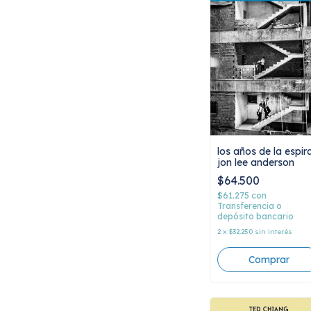
los años de la espira
jon lee anderson
$64.500
$61.275
con
Transferencia o
depósito bancario
2
x
$32.250
sin interés