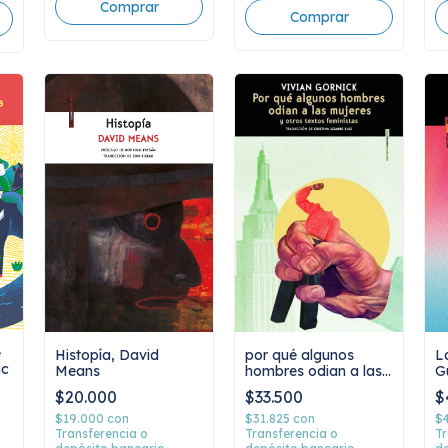
e
por qué algunos
Histopía, David
L
ic
hombres odian a las
Means
G
mujeres y otros
$33.500
$20.000
$
textos feministas,
vivian gornick
$31.825
con
$19.000
con
$
Transferencia o
Transferencia o
Tr