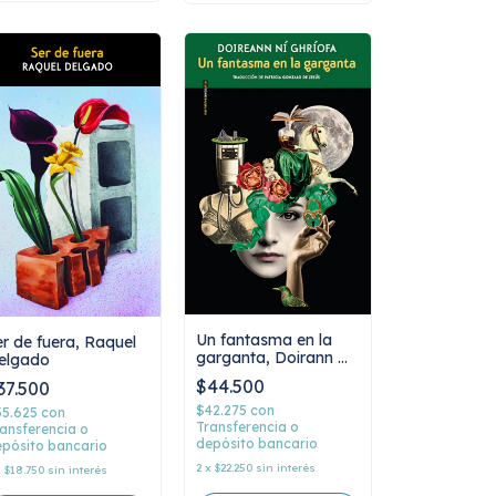
Un fantasma en la
er de fuera, Raquel
garganta, Doirann Ní
elgado
Ghríofa
$44.500
37.500
$42.275
con
35.625
con
Transferencia o
ansferencia o
depósito bancario
pósito bancario
2
x
$22.250
sin interés
x
$18.750
sin interés