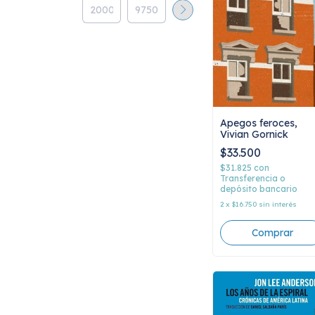
Apegos feroces,
Vivian Gornick
$33.500
$31.825
con
Transferencia o
depósito bancario
2
x
$16.750
sin interés