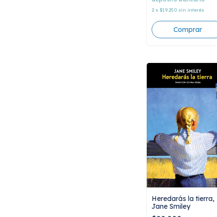
2
x
$19.250
sin interés
Heredarás la tierra,
Jane Smiley