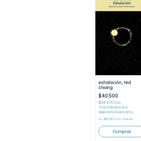
exhalación, ted
chiang
$40.500
$38.475
con
Transferencia o
depósito bancario
2
x
$20.250
sin interés