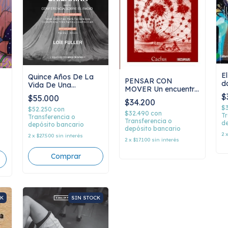
E
Quince Años De La
PENSAR CON
d
Vida De Una
MOVER Un encuentro
Bailarina, Loïe Fuller
$
entre danza y
$55.000
$34.200
filosofía, Marie
$
$52.250
con
Bardet
$32.490
con
Tr
Transferencia o
Transferencia o
de
depósito bancario
depósito bancario
2
2
x
$27.500
sin interés
2
x
$17.100
sin interés
CK
SIN STOCK