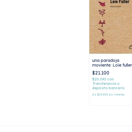
una paradoja
moviente: Loïe fuller
marie bardet
$21.100
$20.045
con
Transferencia o
depósito bancario
2
x
$10.550
sin interés