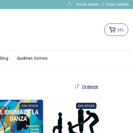
Iniciar sesión
|
Crear cuenta
(
0
)
Blog
Quiénes Somos
Ordenar
SIN STOCK
SIN STOCK