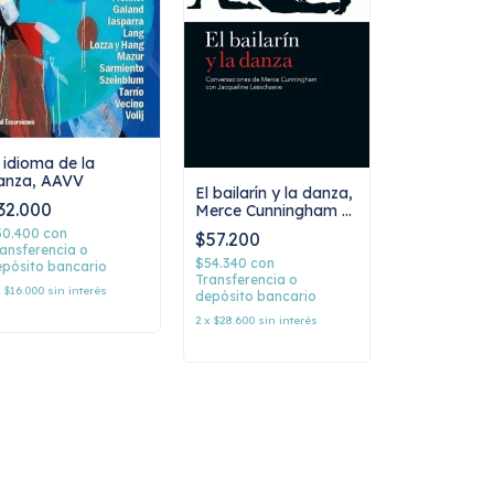
l idioma de la
anza, AAVV
El bailarín y la danza,
32.000
Merce Cunningham y
Jacqueline
30.400
con
$57.200
Lesschaeve
ansferencia o
$54.340
con
pósito bancario
Transferencia o
x
$16.000
sin interés
depósito bancario
2
x
$28.600
sin interés