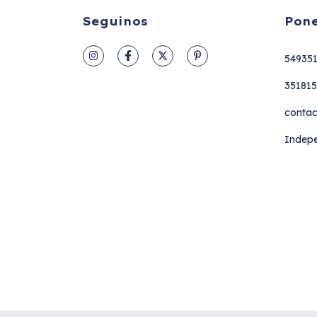
Seguinos
Pone
54935
35181
contac
Indepe