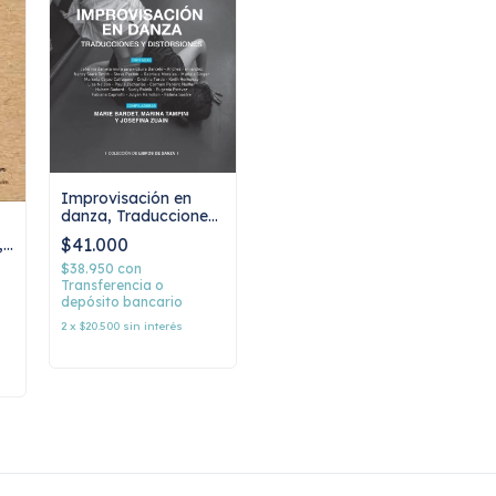
Improvisación en
danza, Traducciones
y distorsiones, AA.-
$41.000
,
VV
$38.950
con
Transferencia o
depósito bancario
2
x
$20.500
sin interés