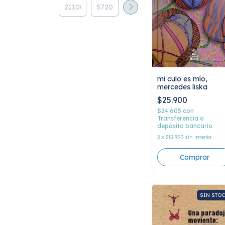
mi culo es mío,
mercedes liska
$25.900
$24.605
con
Transferencia o
depósito bancario
2
x
$12.950
sin interés
SIN STO