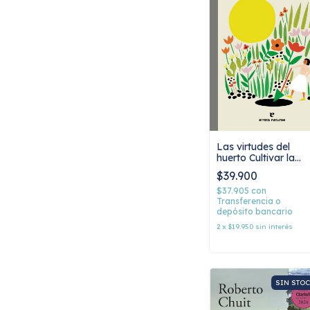
Las virtudes del
huerto Cultivar la
tierra es cultivar la
$39.900
felicidad, Pia Pera
$37.905
con
Transferencia o
depósito bancario
2
x
$19.950
sin interés
SIN STO