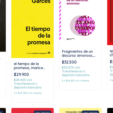
s
Fragmentos de un
c
discurso amoroso,
,
Roland Barthes
$
$32.500
el tiempo de la
$
$30.875
con
promesa, marica
Tr
Transferencia o
garcés
$29.900
de
depósito bancario
$28.405
con
2
2
x
$16.250
sin interés
Transferencia o
depósito bancario
2
x
$14.950
sin interés