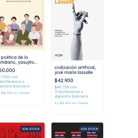
 poética de lo
otidiano, yasujito
zu
civilización artificial,
50.000
josé maría lassalle
47.500
con
$42.900
ansferencia o
pósito bancario
$40.755
con
Transferencia o
x
$25.000
sin interés
depósito bancario
2
x
$21.450
sin interés
SIN STOCK
SIN STOCK