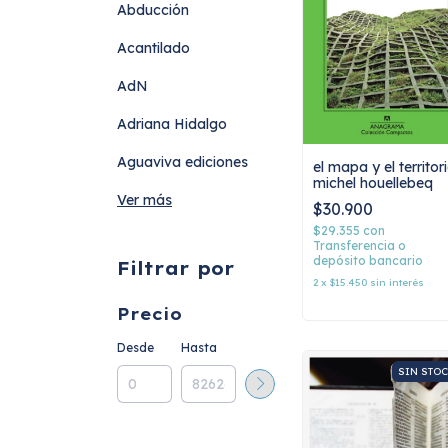
Abducción
Acantilado
AdN
Adriana Hidalgo
Aguaviva ediciones
el mapa y el territori
michel houellebeq
Ver más
$30.900
$29.355
con
Transferencia o
depósito bancario
Filtrar por
2
x
$15.450
sin interés
Precio
Desde
Hasta
SIN STO