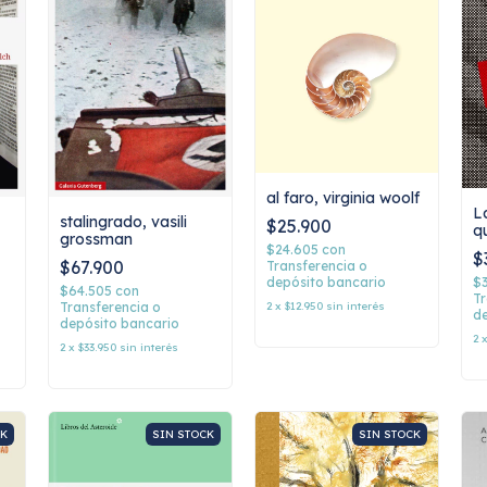
al faro, virginia woolf
L
stalingrado, vasili
$25.900
q
grossman
$24.605
con
$
$67.900
Transferencia o
depósito bancario
$
$64.505
con
Tr
2
x
$12.950
sin interés
Transferencia o
de
depósito bancario
2
2
x
$33.950
sin interés
CK
SIN STOCK
SIN STOCK