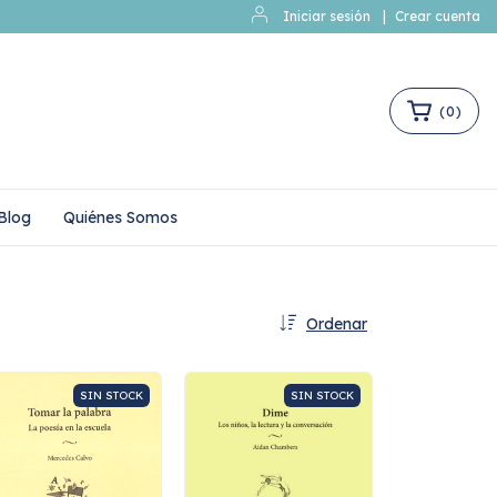
Iniciar sesión
|
Crear cuenta
(
0
)
Blog
Quiénes Somos
Ordenar
SIN STOCK
SIN STOCK