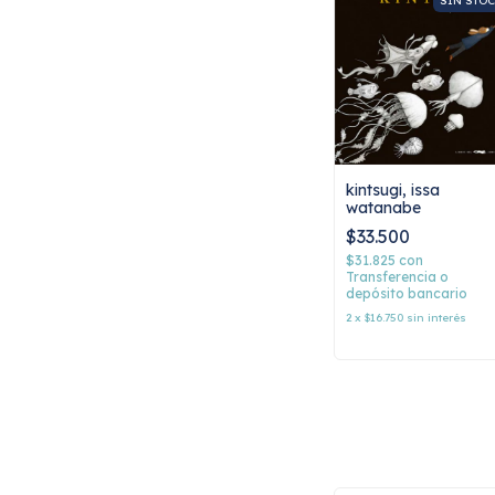
SIN STO
kintsugi, issa
watanabe
$33.500
$31.825
con
Transferencia o
depósito bancario
2
x
$16.750
sin interés