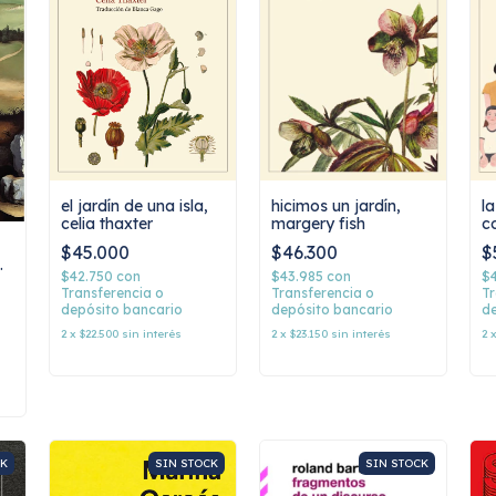
la
el jardín de una isla,
hicimos un jardín,
c
celia thaxter
margery fish
o
$
$45.000
$46.300
$
$42.750
con
$43.985
con
Tr
Transferencia o
Transferencia o
de
depósito bancario
depósito bancario
2
2
x
$22.500
sin interés
2
x
$23.150
sin interés
CK
SIN STOCK
SIN STOCK