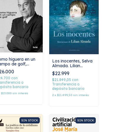
omo higuera en un
Los inocentes, Selva
ampo de golf,
Almada. Lilian
ntonio cisneros
Almada
26.000
$22.999
24.700
con
$21.849,05
con
ansferencia o
Transferencia o
pósito bancario
depósito bancario
x
$13.000
sin interés
2
x
$11.499,50
sin interés
SIN STOCK
SIN STOCK