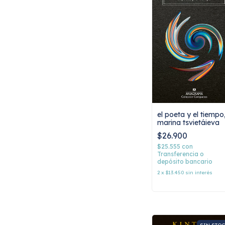
el poeta y el tiempo
marina tsvietáieva
$26.900
$25.555
con
Transferencia o
depósito bancario
2
x
$13.450
sin interés