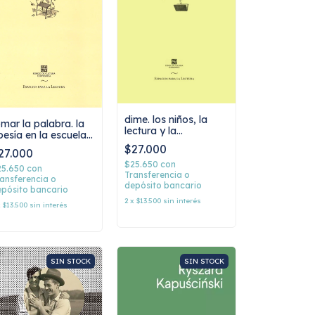
dime. los niños, la
omar la palabra. la
lectura y la
oesía en la escuela,
conversación. aidan
ercedes calvo
$27.000
27.000
chambers
$25.650
con
25.650
con
Transferencia o
ansferencia o
depósito bancario
pósito bancario
2
x
$13.500
sin interés
x
$13.500
sin interés
SIN STOCK
SIN STOCK