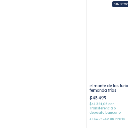
SIN STO
el monte de las furia
fernanda trías
$43.499
$41.324,05
con
Transferencia o
depósito bancario
2
x
$21.749,50
sin interés