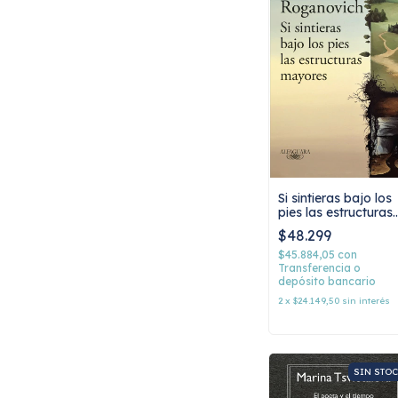
Si sintieras bajo los
pies las estructuras
mayores, Roberto
$48.299
Chuit Roganovich
$45.884,05
con
Transferencia o
depósito bancario
2
x
$24.149,50
sin interés
SIN STO