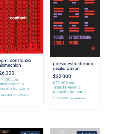
pam, constanza
poesía estructurada,
hismechian
cecilia pavón
26.000
$22.000
24.700
con
$20.900
con
ansferencia o
Transferencia o
pósito bancario
depósito bancario
x
$13.000
sin interés
2
x
$11.000
sin interés