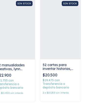
SIN STOCK
SIN STOCK
52 cartas para
2 manualidades
inventar historias,
eativas, lynn
lucie sorel
ordon
$20.500
22.900
$19.475
con
21.755
con
Transferencia o
ansferencia o
depósito bancario
pósito bancario
2
x
$10.250
sin interés
x
$11.450
sin interés