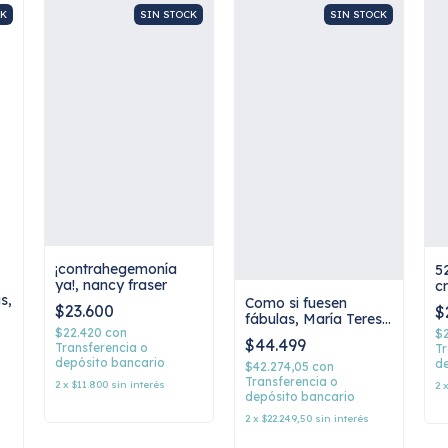
CK
SIN STOCK
SIN STOCK
¡contrahegemonía
5
ya!, nancy fraser
cr
s,
g
Como si fuesen
$23.600
$
fábulas, María Teresa
$22.420
con
Andruetto
$
$44.499
Transferencia o
Tr
depósito bancario
de
$42.274,05
con
Transferencia o
2
x
$11.800
sin interés
2
depósito bancario
2
x
$22.249,50
sin interés