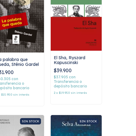
El Sha, Ryszard
a palabra que
Kapuscinski
ueda, Stênio Gardel
$39.900
31.900
$37.905
con
30.305
con
Transferencia o
ansferencia o
depósito bancario
pósito bancario
2
x
$19.950
sin interés
x
$15.950
sin interés
SIN STOCK
SIN STOCK