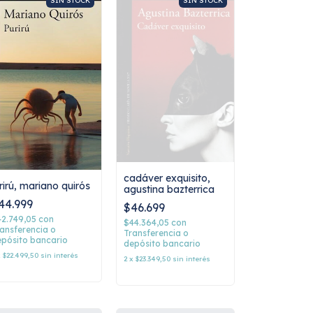
SIN STOCK
SIN STOCK
cadáver exquisito,
rirú, mariano quirós
agustina bazterrica
44.999
$46.699
42.749,05
con
$44.364,05
con
ansferencia o
Transferencia o
pósito bancario
depósito bancario
x
$22.499,50
sin interés
2
x
$23.349,50
sin interés