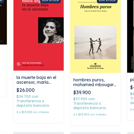
CK
SIN STOCK
SIN STOCK
la muerte baja en el
pi
hombres puros,
ascensor, maría
mohamed mbougar
$
angélica bosco
sarr
$26.000
$39.900
$
$24.700
con
Tr
$37.905
con
Transferencia o
de
Transferencia o
depósito bancario
depósito bancario
2
2
x
$13.000
sin interés
2
x
$19.950
sin interés