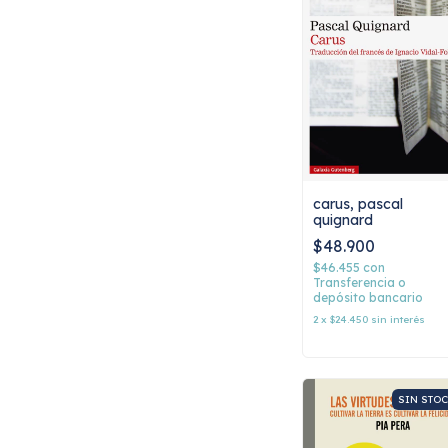
carus, pascal
quignard
$48.900
$46.455
con
Transferencia o
depósito bancario
2
x
$24.450
sin interés
SIN STO