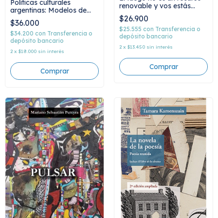
Políticas culturales
renovable y vos estás
argentinas: Modelos de
ardiendo, Marcelo D. Díaz
$26.900
gestión cultural (1527 -
$36.000
2023), Ángel Nanzer
$25.555
con
Transferencia o
$34.200
con
Transferencia o
depósito bancario
depósito bancario
2
x
$13.450
sin interés
2
x
$18.000
sin interés