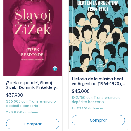
Historia de la música beat
¡Zizek responde!, Slavoj
en Argentina (1964-1970),
Zizek, Dominik Finkelde y
Julian Delgado
$45.000
Todd McGowan
$37.900
$42.750
con
Transferencia o
$36.005
con
Transferencia o
depósito bancario
depósito bancario
2
x
$22.500
sin interés
2
x
$18.950
sin interés