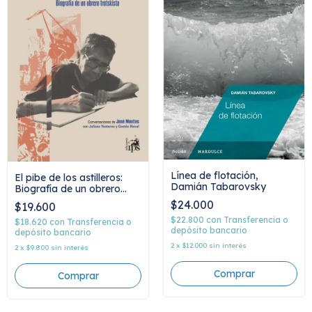
Línea de flotación,
El pibe de los astilleros:
Damián Tabarovsky
Biografía de un obrero
trotskista, José Monteros
$24.000
$19.600
con Juliana Yantorno y
$22.800
con
Transferencia o
Gastón Noval
$18.620
con
Transferencia o
depósito bancario
depósito bancario
2
x
$12.000
sin interés
2
x
$9.800
sin interés