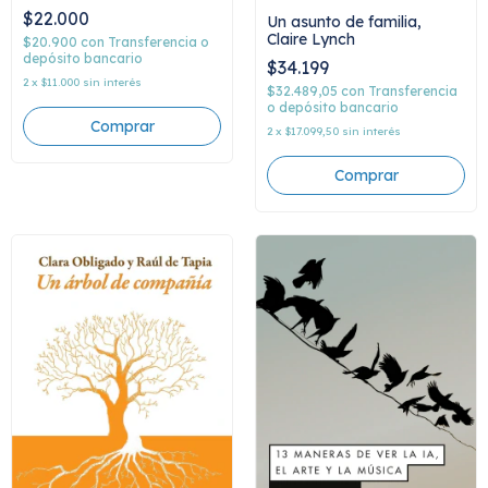
$22.000
Un asunto de familia,
Claire Lynch
$20.900
con
Transferencia o
depósito bancario
$34.199
2
x
$11.000
sin interés
$32.489,05
con
Transferencia
o depósito bancario
2
x
$17.099,50
sin interés