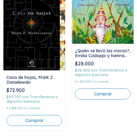
¿Quién se llevó las moras?,
Emilia Cadoppi y Nerina
Canzi
$28.000
$26.600
con
Transferencia o
depósito bancario
Casa de hojas, Mark Z.
Danielewski
2
x
$14.000
sin interés
$72.900
$69.255
con
Transferencia o
depósito bancario
2
x
$36.450
sin interés