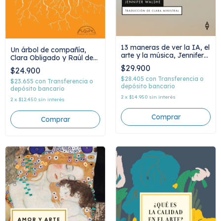
13 maneras de ver la IA, el
Un árbol de compañía,
arte y la música, Jennifer
Clara Obligado y Raúl de
Walshe
Tapia
$29.900
$24.900
$28.405
con
Transferencia o
$23.655
con
Transferencia o
depósito bancario
depósito bancario
2
x
$14.950
sin interés
2
x
$12.450
sin interés