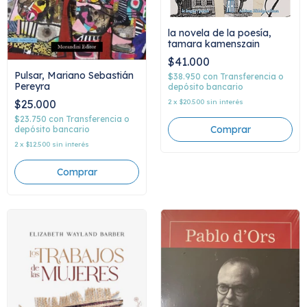
la novela de la poesía,
tamara kamenszain
$41.000
Pulsar, Mariano Sebastián
$38.950
con
Transferencia o
Pereyra
depósito bancario
$25.000
2
x
$20.500
sin interés
$23.750
con
Transferencia o
depósito bancario
2
x
$12.500
sin interés