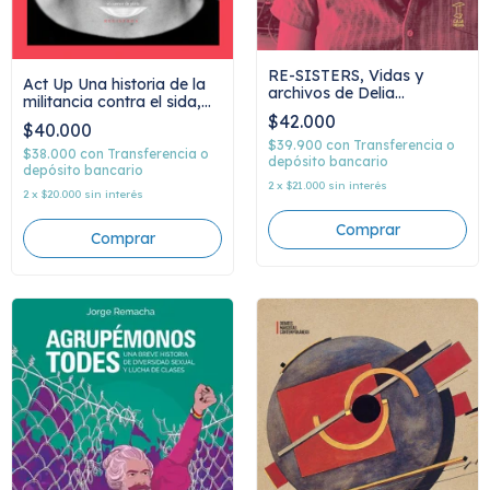
RE-SISTERS, Vidas y
Act Up Una historia de la
archivos de Delia
militancia contra el sida,
Derbyshire, Margery
Didier Lestrade
$42.000
Kempe y Cosey Fanni Tutti
$40.000
$39.900
con
Transferencia o
$38.000
con
Transferencia o
depósito bancario
depósito bancario
2
x
$21.000
sin interés
2
x
$20.000
sin interés