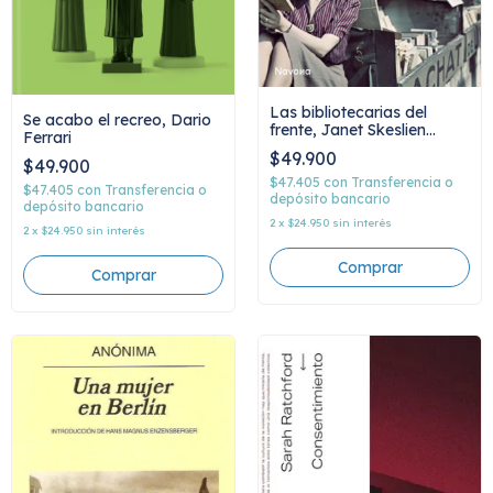
Las bibliotecarias del
Se acabo el recreo, Dario
frente, Janet Skeslien
Ferrari
Charles
$49.900
$49.900
$47.405
con
Transferencia o
$47.405
con
Transferencia o
depósito bancario
depósito bancario
2
x
$24.950
sin interés
2
x
$24.950
sin interés