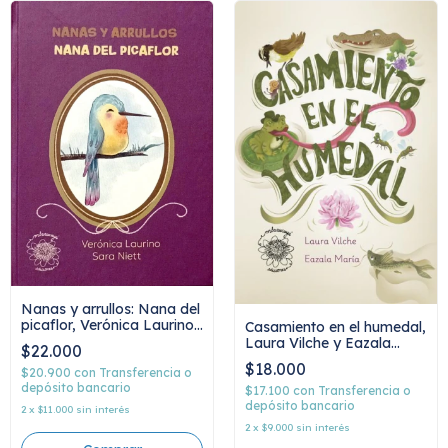
Nanas y arrullos: Nana del
picaflor, Verónica Laurino
Casamiento en el humedal,
y Sara Niett
Laura Vilche y Eazala
$22.000
María
$18.000
$20.900
con
Transferencia o
depósito bancario
$17.100
con
Transferencia o
depósito bancario
2
x
$11.000
sin interés
2
x
$9.000
sin interés