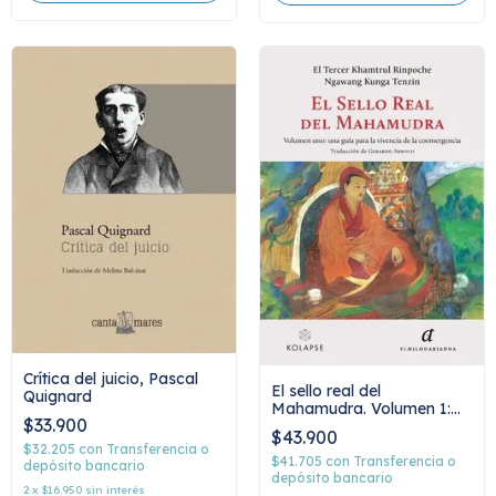
Crítica del juicio, Pascal
El sello real del
Quignard
Mahamudra. Volumen 1:
$33.900
una guia para la vivencia
$43.900
de la coemergencia,
$32.205
con
Transferencia o
Rinpoche Ngawang
$41.705
con
Transferencia o
depósito bancario
Kunga Tenzin
depósito bancario
2
x
$16.950
sin interés