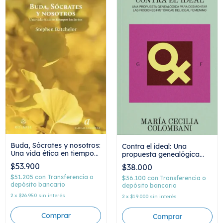
Buda, Sócrates y nosotros:
Contra el ideal: Una
Una vida ética en tiempos
propuesta genealógica
inciertos, Stephen
para desmontar las
$53.900
$38.000
Batchelor
ficciones históricas del
$51.205
con
Transferencia o
ideal femenino, María
$36.100
con
Transferencia o
depósito bancario
Cecilia Colombani
depósito bancario
2
x
$26.950
sin interés
2
x
$19.000
sin interés