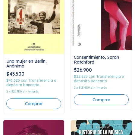
Consentimiento, Sarah
Una mujer en Berlín,
Ratchford
Anónima
$26.900
$43.500
$25.555
con
Transferencia o
$41.325
con
Transferencia o
depósito bancario
depósito bancario
2
x
$13.450
sin interés
2
x
$21.750
sin interés