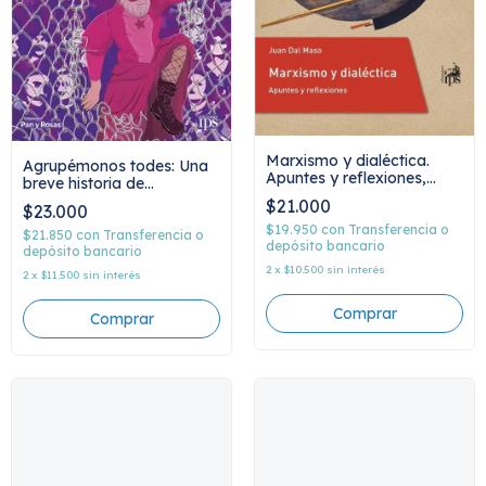
Marxismo y dialéctica.
Agrupémonos todes: Una
Apuntes y reflexiones,
breve historia de
Juan Dal Maso
diversidad sexual y lucha
$21.000
$23.000
de clases, Jorge Remacha
$19.950
con
Transferencia o
$21.850
con
Transferencia o
depósito bancario
depósito bancario
2
x
$10.500
sin interés
2
x
$11.500
sin interés