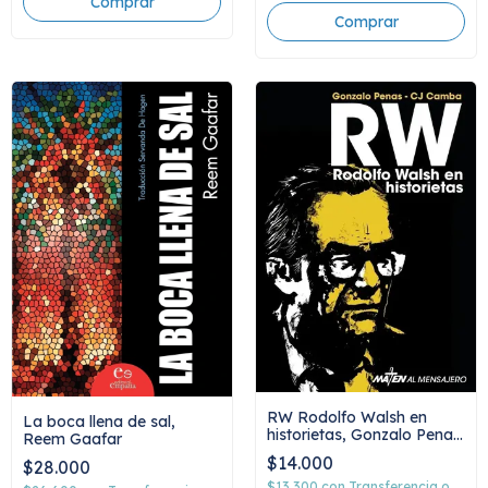
RW Rodolfo Walsh en
La boca llena de sal,
historietas, Gonzalo Penas
Reem Gaafar
y CJ Camba
$14.000
$28.000
$13.300
con
Transferencia o