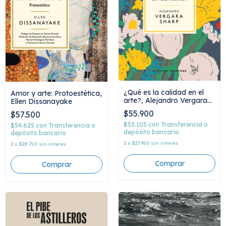
¿Qué es la calidad en el
Amor y arte: Protoestética,
arte?, Alejandro Vergara
Ellen Dissanayake
Sharp
$55.900
$57.500
$53.105
con
Transferencia o
$54.625
con
Transferencia o
depósito bancario
depósito bancario
2
x
$27.950
sin interés
2
x
$28.750
sin interés