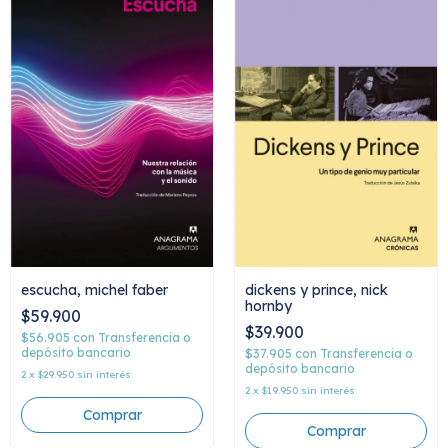
escucha, michel faber
dickens y prince, nick
hornby
$59.900
$39.900
$56.905
con
Transferencia o
depósito bancario
$37.905
con
Transferencia o
depósito bancario
2
x
$29.950
sin interés
2
x
$19.950
sin interés