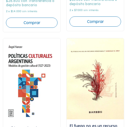
$26.600
con
Transferencia o
depósito bancario
depósito bancario
2
x
$7.000
sin interés
2
x
$14.000
sin interés
El fuego no es un recurso