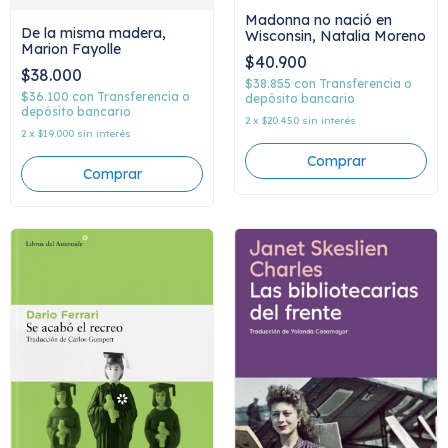
Madonna no nació en
De la misma madera,
Wisconsin, Natalia Moreno
Marion Fayolle
$40.900
$38.000
$38.855
con
Transferencia o
$36.100
con
Transferencia o
depósito bancario
depósito bancario
2
x
$20.450
sin interés
2
x
$19.000
sin interés