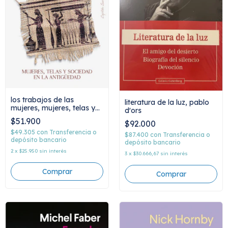
los trabajos de las
literatura de la luz, pablo
mujeres, mujeres, telas y
d'ors
sociedad en la
$51.900
$92.000
antigüedad, elizabeth
wayland barber
$49.305
con
Transferencia o
$87.400
con
Transferencia o
depósito bancario
depósito bancario
2
x
$25.950
sin interés
3
x
$30.666,67
sin interés