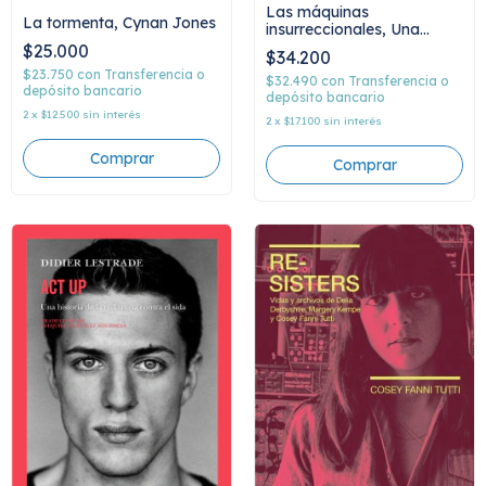
Las máquinas
La tormenta, Cynan Jones
insurreccionales, Una
teoría posbiológica de la
$25.000
$34.200
vida, Dominique Lestel
$23.750
con
Transferencia o
$32.490
con
Transferencia o
depósito bancario
depósito bancario
2
x
$12.500
sin interés
2
x
$17.100
sin interés