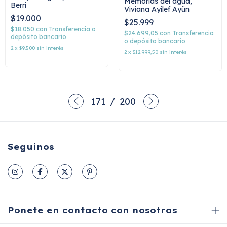
Memorias del agua,
Berri
Viviana Ayilef Ayün
$19.000
$25.999
$18.050
con
Transferencia o
$24.699,05
con
Transferencia
depósito bancario
o depósito bancario
2
x
$9.500
sin interés
2
x
$12.999,50
sin interés
171
/
200
Seguinos
Ponete en contacto con nosotras