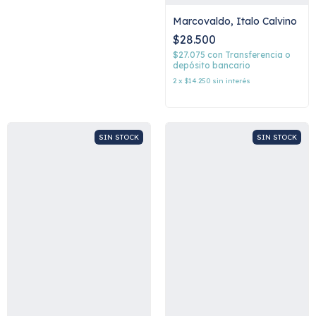
Marcovaldo, Italo Calvino
$28.500
$27.075
con
Transferencia o
depósito bancario
2
x
$14.250
sin interés
SIN STOCK
SIN STOCK