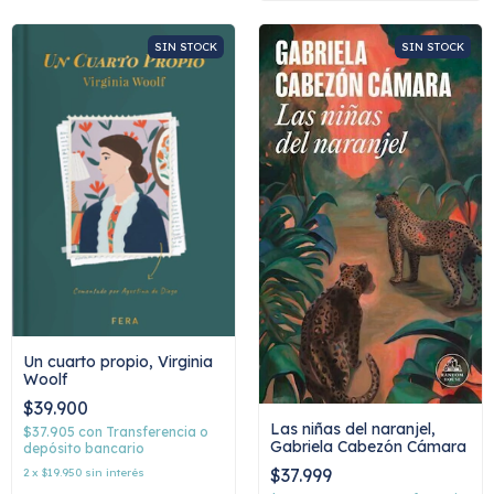
SIN STOCK
SIN STOCK
Un cuarto propio, Virginia
Woolf
$39.900
Las niñas del naranjel,
$37.905
con
Transferencia o
Gabriela Cabezón Cámara
depósito bancario
$37.999
2
x
$19.950
sin interés