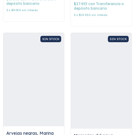
depósito bancario
$27.455
con
Transferencia o
depósito bancario
2
x
$9.050
sin interés
2
x
$14.450
sin interés
SIN STOCK
SIN STOCK
Arvejas negras, Marina