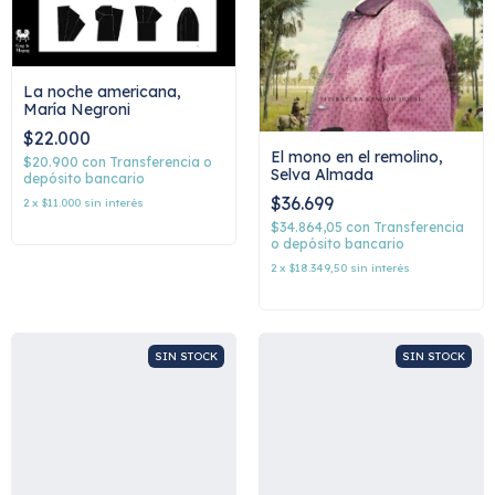
La noche americana,
María Negroni
$22.000
El mono en el remolino,
$20.900
con
Transferencia o
Selva Almada
depósito bancario
$36.699
2
x
$11.000
sin interés
$34.864,05
con
Transferencia
o depósito bancario
2
x
$18.349,50
sin interés
SIN STOCK
SIN STOCK