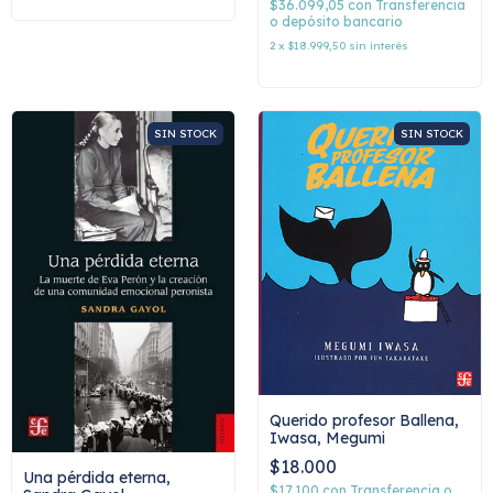
$36.099,05
con
Transferencia
o depósito bancario
2
x
$18.999,50
sin interés
SIN STOCK
SIN STOCK
Querido profesor Ballena,
Iwasa, Megumi
$18.000
Una pérdida eterna,
$17.100
con
Transferencia o