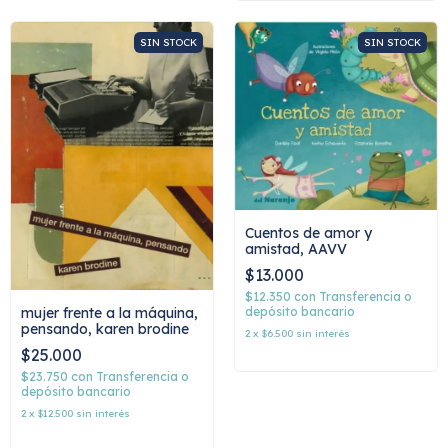
SIN STOCK
SIN STOCK
Cuentos de amor y
amistad, AAVV
$13.000
$12.350
con
Transferencia o
mujer frente a la máquina,
depósito bancario
pensando, karen brodine
2
x
$6.500
sin interés
$25.000
$23.750
con
Transferencia o
depósito bancario
2
x
$12.500
sin interés