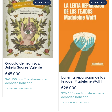
SIN STOCK
SIN STOCK
Oráculo de hechizos,
Julieta Suárez Valente
$45.000
La lenta reparación de los
$42.750
con
Transferencia o
tejidos, Madeleine Wolff
depósito bancario
$28.000
2
x
$22.500
sin interés
$26.600
con
Transferencia o
depósito bancario
2
x
$14.000
sin interés