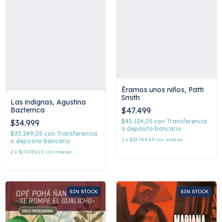
Éramos unos niños, Patti
Smith
Las indignas, Agustina
Bazterrica
$47.499
$45.124,05
con
Transferencia
$34.999
o depósito bancario
$33.249,05
con
Transferencia
2
x
$23.749,50
sin interés
o depósito bancario
2
x
$17.499,50
sin interés
SIN STOCK
SIN STOCK