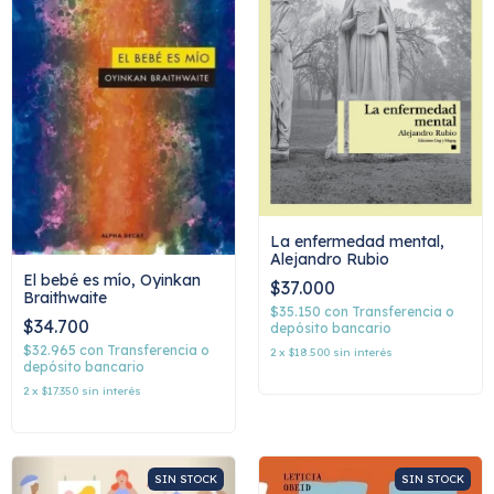
La enfermedad mental,
Alejandro Rubio
El bebé es mío, Oyinkan
$37.000
Braithwaite
$35.150
con
Transferencia o
$34.700
depósito bancario
$32.965
con
Transferencia o
2
x
$18.500
sin interés
depósito bancario
2
x
$17.350
sin interés
SIN STOCK
SIN STOCK