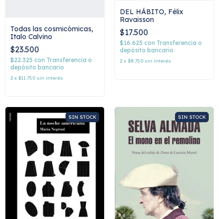
DEL HÁBITO, Félix
Ravaisson
Todas las cosmicómicas,
$17.500
Italo Calvino
$16.625
con
Transferencia o
$23.500
depósito bancario
$22.325
con
Transferencia o
2
x
$8.750
sin interés
depósito bancario
2
x
$11.750
sin interés
SIN STOCK
SIN STOCK