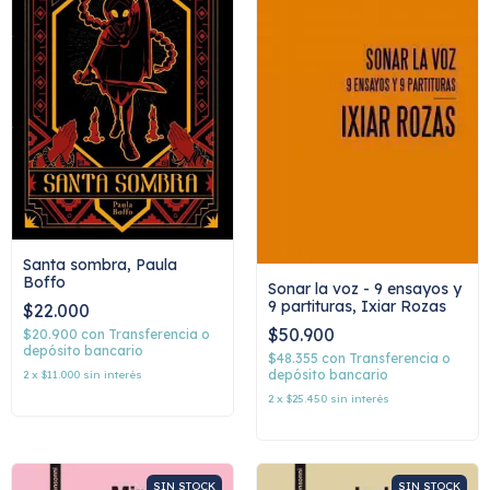
Santa sombra, Paula
Boffo
Sonar la voz - 9 ensayos y
9 partituras, Ixiar Rozas
$22.000
$50.900
$20.900
con
Transferencia o
depósito bancario
$48.355
con
Transferencia o
depósito bancario
2
x
$11.000
sin interés
2
x
$25.450
sin interés
SIN STOCK
SIN STOCK