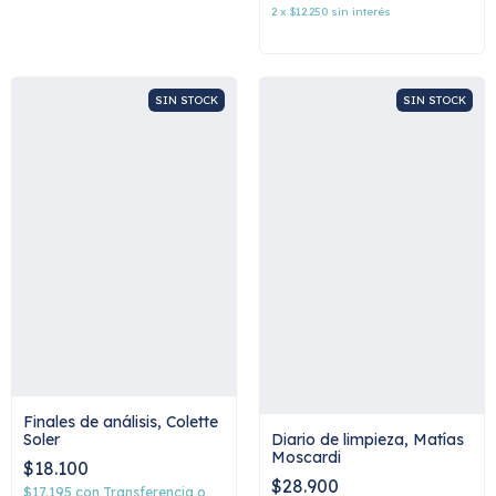
2
x
$12.250
sin interés
SIN STOCK
SIN STOCK
Finales de análisis, Colette
Soler
Diario de limpieza, Matías
Moscardi
$18.100
$28.900
$17.195
con
Transferencia o