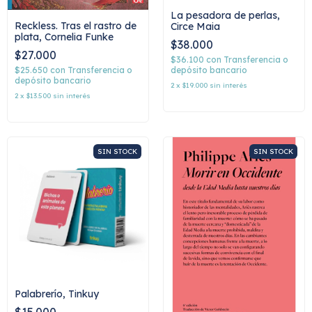
La pesadora de perlas,
Reckless. Tras el rastro de
Circe Maia
plata, Cornelia Funke
$38.000
$27.000
$36.100
con
Transferencia o
depósito bancario
$25.650
con
Transferencia o
depósito bancario
2
x
$19.000
sin interés
2
x
$13.500
sin interés
SIN STOCK
SIN STOCK
Palabrerío, Tinkuy