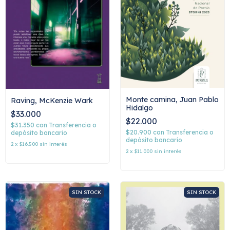
Monte camina, Juan Pablo
Raving, McKenzie Wark
Hidalgo
$33.000
$22.000
$31.350
con
Transferencia o
$20.900
con
Transferencia o
depósito bancario
depósito bancario
2
x
$16.500
sin interés
2
x
$11.000
sin interés
SIN STOCK
SIN STOCK