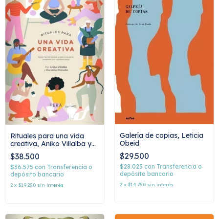
Galería de copias, Leticia
Rituales para una vida
Obeid
creativa, Aniko Villalba y
Carolina Chavate
$29.500
$38.500
$28.025
con
Transferencia o
$36.575
con
Transferencia o
depósito bancario
depósito bancario
2
x
$14.750
sin interés
2
x
$19.250
sin interés