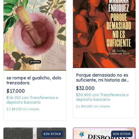
Porque demasiado no es
se rompe el gualicho, dolo
suficiente, mi historia de
trenzadora
amor con Suede, Mariana
$32.000
Enríquez
$17.000
$30.400
con
Transferencia o
$16.150
con
Transferencia o
depósito bancario
depósito bancario
2
x
$16.000
sin interés
2
x
$8.500
sin interés
SIN STOCK
SIN STOCK