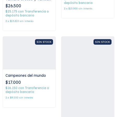
Yjilioff
depósito bancario
$26.500
2
x
$13.000
sin interés
$25.175
con
Transferencia o
depósito bancario
2
x
$13.250
sin interés
SIN STOCK
SIN STOCK
Campeones del mundo
$17.000
$16.150
con
Transferencia o
depósito bancario
2
x
$8.500
sin interés