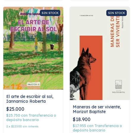
SIN STOCK
SIN STOCK
El arte de escribir al sol,
Iannamico Roberta
Maneras de ser viviente,
$25.000
Morizot Baptiste
$23.750
con
Transferencia o
$18.900
depósito bancario
$17.955
con
Transferencia o
2
x
$12.500
sin interés
depósito bancario