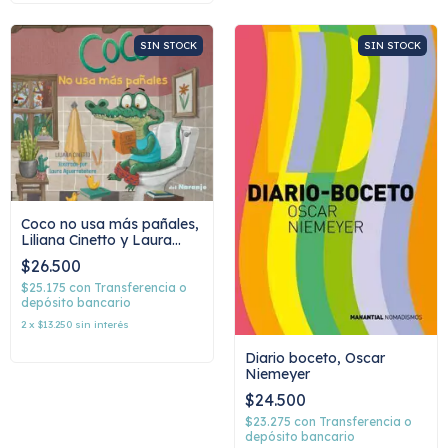
SIN STOCK
SIN STOCK
Coco no usa más pañales,
Liliana Cinetto y Laura
Aguerrebehere
$26.500
$25.175
con
Transferencia o
depósito bancario
2
x
$13.250
sin interés
Diario boceto, Oscar
Niemeyer
$24.500
$23.275
con
Transferencia o
depósito bancario