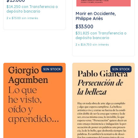
$15.000
$14.250
con
Transferencia o
depósito bancario
Morir en Occidente,
Philippe Ariès
2
x
$7.500
sin interés
$33.500
$31.825
con
Transferencia o
depósito bancario
2
x
$16.750
sin interés
SIN STOCK
SIN STOCK