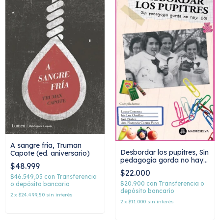
A sangre fría, Truman
Desbordar los pupitres, Sin
Capote (ed. aniversario)
pedagogía gorda no hay
$48.999
ESI, AAVV
$22.000
$46.549,05
con
Transferencia
$20.900
con
Transferencia o
o depósito bancario
depósito bancario
2
x
$24.499,50
sin interés
2
x
$11.000
sin interés