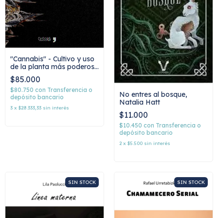
"Cannabis" - Cultivo y uso
de la planta más poderosa
del mundo, Chelo Markous
$85.000
$80.750
con
Transferencia o
No entres al bosque,
depósito bancario
Natalia Hatt
3
x
$28.333,33
sin interés
$11.000
$10.450
con
Transferencia o
depósito bancario
2
x
$5.500
sin interés
SIN STOCK
SIN STOCK