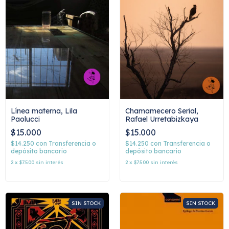
Línea materna, Lila
Chamamecero Serial,
Paolucci
Rafael Urretabizkaya
$15.000
$15.000
$14.250
con
Transferencia o
$14.250
con
Transferencia o
depósito bancario
depósito bancario
2
x
$7.500
sin interés
2
x
$7.500
sin interés
SIN STOCK
SIN STOCK