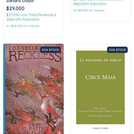
Sandra Gayol
depósito bancario
$29.000
2
x
$9.000
sin interés
$27.550
con
Transferencia o
depósito bancario
2
x
$14.500
sin interés
SIN STOCK
SIN STOCK